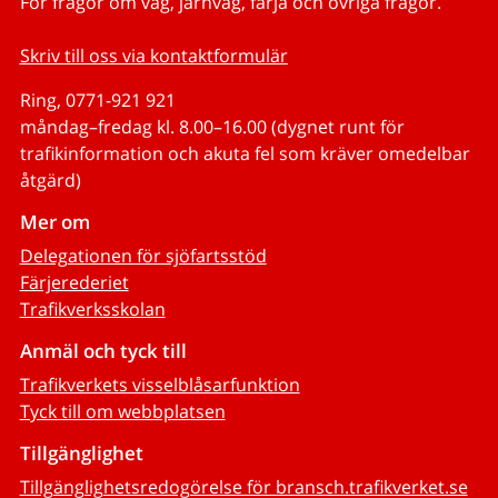
För frågor om väg, järnväg, färja och övriga frågor.
Skriv till oss via kontaktformulär
Ring, 0771-921 921
måndag–fredag kl. 8.00–16.00 (dygnet runt för
trafikinformation och akuta fel som kräver omedelbar
åtgärd)
Mer om
Delegationen för sjöfartsstöd
Färjerederiet
Trafikverksskolan
Anmäl och tyck till
Trafikverkets visselblåsarfunktion
Tyck till om webbplatsen
Tillgänglighet
Tillgänglighetsredogörelse för bransch.trafikverket.se