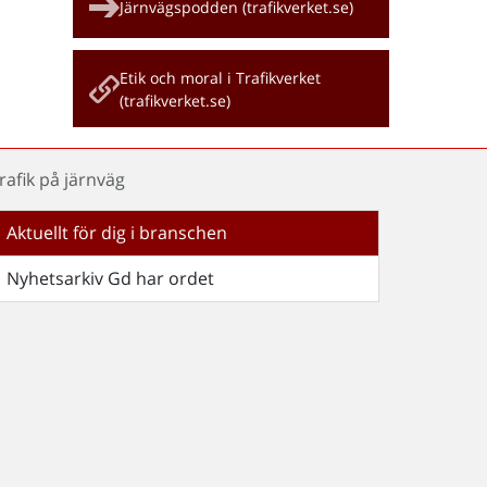
Järnvägspodden (trafikverket.se)
Etik och moral i Trafikverket
(trafikverket.se)
rafik på järnväg
Aktuellt för dig i branschen
Nyhetsarkiv Gd har ordet