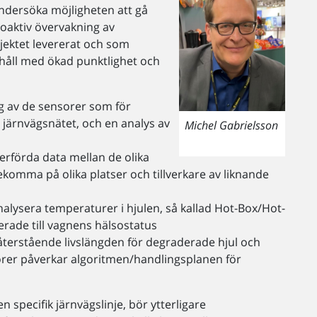
undersöka möjligheten att gå
proaktiv övervakning av
ojektet levererat och som
erhåll med ökad punktlighet och
g av de sensorer som för
 järnvägsnätet, och en analys av
Michel Gabrielsson
erförda data mellan de olika
ekomma på olika platser och tillverkare av liknande
nalysera temperaturer i hjulen, så kallad Hot-Box/Hot-
terade till vagnens hälsostatus
återstående livslängden för degraderade hjul och
torer påverkar algoritmen/handlingsplanen för
n specifik järnvägslinje, bör ytterligare