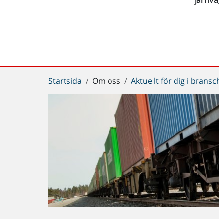
Du
Startsida
Om oss
Aktuellt för dig i brans
är
här: