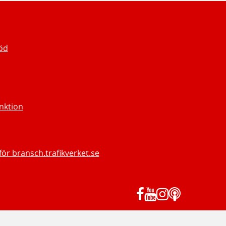
töd
unktion
för bransch.trafikverket.se
Facebook
YouTube
Instagram
Podd