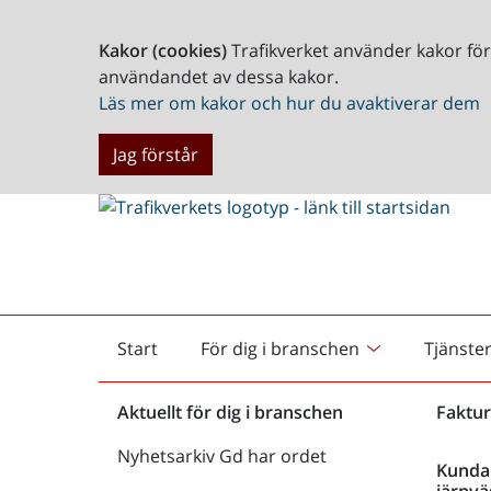
Kakor (cookies)
Trafikverket använder kakor fö
användandet av dessa kakor.
Läs mer om kakor och hur du avaktiverar dem
Jag förstår
Start
För dig i branschen
Tjänste
Startsida
Aktuellt för dig i branschen
Faktur
Nyhetsarkiv Gd har ordet
Kunda
järnvä