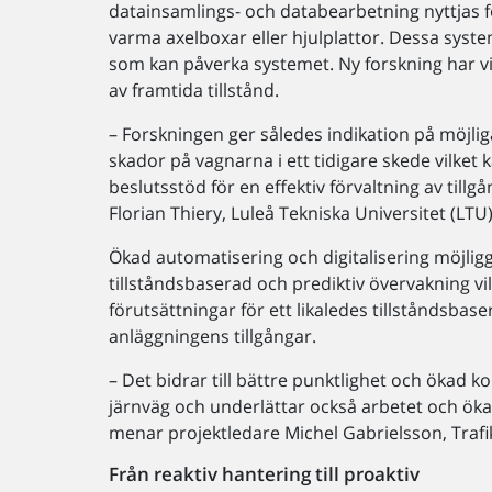
datainsamlings- och databearbetning nyttjas fö
varma axelboxar eller hjulplattor. Dessa syste
som kan påverka systemet. Ny forskning har vi
av framtida tillstånd.
– Forskningen ger således indikation på möjlig
skador på vagnarna i ett tidigare skede vilket 
beslutsstöd för en effektiv förvaltning av till
Florian Thiery, Luleå Tekniska Universitet (LTU)
Ökad automatisering och digitalisering möjlig
tillståndsbaserad och prediktiv övervakning vil
förutsättningar för ett likaledes tillståndsbase
anläggningens tillgångar.
– Det bidrar till bättre punktlighet och ökad k
järnväg och underlättar också arbetet och ökar
menar projektledare Michel Gabrielsson, Trafi
Från reaktiv hantering till proaktiv