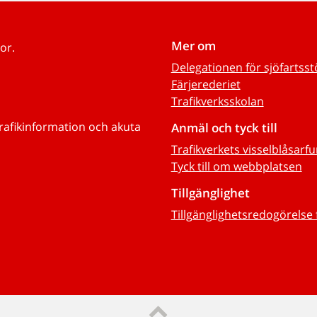
Mer om
or.
Delegationen för sjöfartss
Färjerederiet
Trafikverksskolan
trafikinformation och akuta
Anmäl och tyck till
Trafikverkets visselblåsarf
Tyck till om webbplatsen
Tillgänglighet
Tillgänglighetsredogörelse 
Till sidans topp