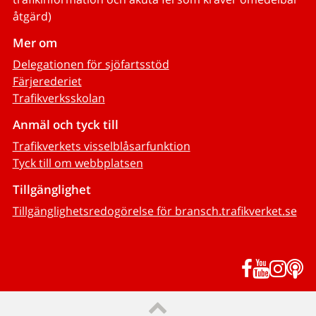
åtgärd)
Mer om
Delegationen för sjöfartsstöd
Färjerederiet
Trafikverksskolan
Anmäl och tyck till
Trafikverkets visselblåsarfunktion
Tyck till om webbplatsen
Tillgänglighet
Tillgänglighetsredogörelse för bransch.trafikverket.se
Facebook
YouTub
Inst
P
Till sidans topp