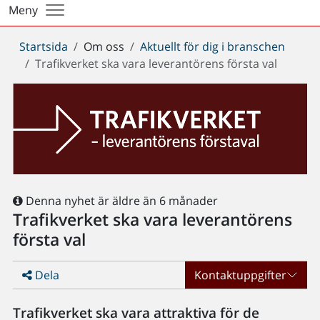
Meny
Du
Startsida
Om oss
Aktuellt för dig i branschen
är
Trafikverket ska vara leverantörens första val
här:
Denna nyhet är äldre än 6 månader
Trafikverket ska vara leverantörens
första val
Dela
Kontaktuppgifter
Trafikverket ska vara attraktiva för de