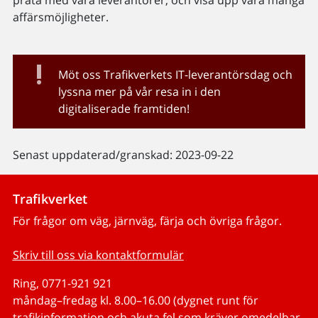
affärsmöjligheter.
Möt oss Trafikverkets IT-leverantörsdag och
lyssna mer på vår resa in i den
digitaliserade framtiden!
Senast uppdaterad/granskad: 2023-09-22
Trafikverket
För frågor om väg, järnväg, färja och övriga frågor.
Skriv till oss via kontaktformulär
Ring, 0771-921 921
måndag–fredag kl. 8.00–16.00 (dygnet runt för
trafikinformation och akuta fel som kräver omedelbar