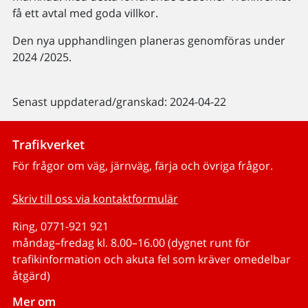
få ett avtal med goda villkor.
Den nya upphandlingen planeras genomföras under
2024 /2025.
Senast uppdaterad/granskad: 2024-04-22
Trafikverket
För frågor om väg, järnväg, färja och övriga frågor.
Skriv till oss via kontaktformulär
Ring, 0771-921 921
måndag–fredag kl. 8.00–16.00 (dygnet runt för
trafikinformation och akuta fel som kräver omedelbar
åtgärd)
Mer om