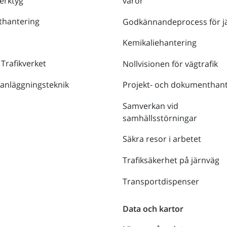
verktyg
varor
thantering
Godkännandeprocess för j
Kemikaliehantering
 Trafikverket
Nollvisionen för vägtrafik
 anläggningsteknik
Projekt- och dokumenthant
Samverkan vid
samhällsstörningar
Säkra resor i arbetet
Trafiksäkerhet på järnväg
Transportdispenser
Data och kartor