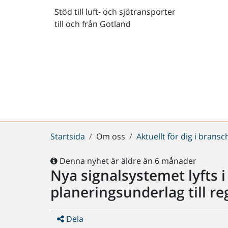
Stöd till luft- och sjötransporter
till och från Gotland
Du
Startsida
Om oss
Aktuellt för dig i brans
är
här:
Denna nyhet är äldre än 6 månader
Nya signalsystemet lyfts i
planeringsunderlag till r
Dela