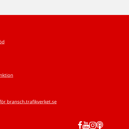
töd
unktion
för bransch.trafikverket.se
Facebook
YouTube
Instagram
Podd