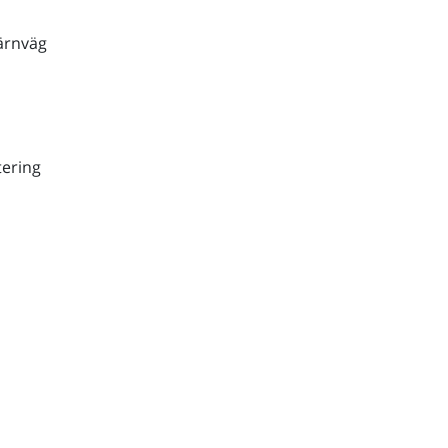
ärnväg
ering