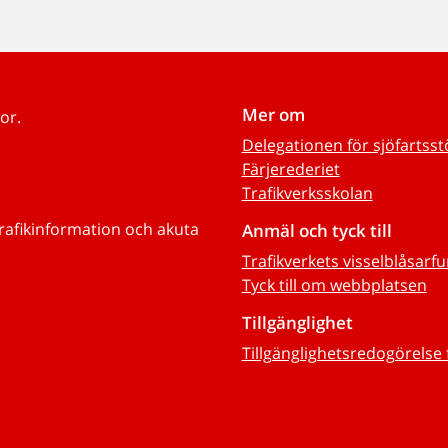
Mer om
or.
Delegationen för sjöfartss
Färjerederiet
Trafikverksskolan
trafikinformation och akuta
Anmäl och tyck till
Trafikverkets visselblåsarf
Tyck till om webbplatsen
Tillgänglighet
Tillgänglighetsredogörelse 