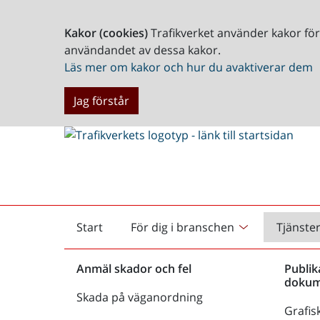
Kakor (cookies)
Trafikverket använder kakor fö
användandet av dessa kakor.
Läs mer om kakor och hur du avaktiverar dem
Jag förstår
Start
För dig i branschen
Tjänste
Startsida
Anmäl skador och fel
Publik
dokum
Skada på väganordning
Grafisk