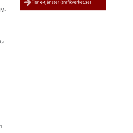
Fler e-tjänster (trafikverket.se)
CM-
ta
h