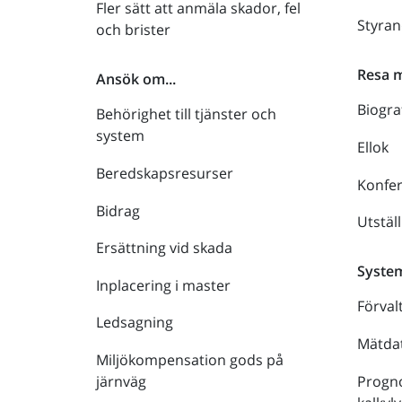
Fler sätt att anmäla skador, fel
Styra
och brister
Resa 
Ansök om...
Biogra
Behörighet till tjänster och
system
Ellok
Beredskapsresurser
Konfe
Bidrag
Utstäl
Ersättning vid skada
Syste
Inplacering i master
Förval
Ledsagning
Mätdat
Miljökompensation gods på
Progno
järnväg