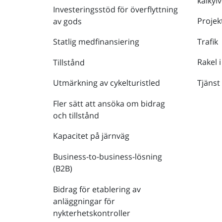
kalkyl
Investeringsstöd för överflyttning
Projek
av gods
Trafik
Statlig medfinansiering
Rakel i
Tillstånd
Tjänst
Utmärkning av cykelturistled
Fler sätt att ansöka om bidrag
och tillstånd
Kapacitet på järnväg
Business-to-business-lösning
(B2B)
Bidrag för etablering av
anläggningar för
nykterhetskontroller