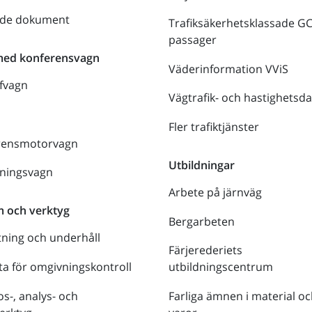
nde dokument
Trafiksäkerhetsklassade G
passager
med konferensvagn
Väderinformation VViS
fvagn
Vägtrafik- och hastighetsda
Fler trafiktjänster
rensmotorvagn
Utbildningar
lningsvagn
Arbete på järnväg
m och verktyg
Bergarbeten
tning och underhåll
Färjerederiets
a för omgivningskontroll
utbildningscentrum
s-, analys- och
Farliga ämnen i material oc