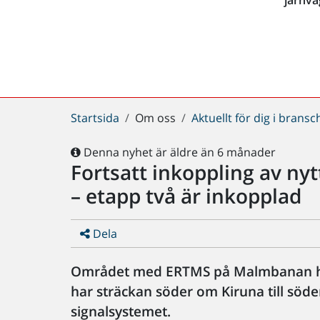
Du
Startsida
Om oss
Aktuellt för dig i brans
är
här:
Denna nyhet är äldre än 6 månader
Fortsatt inkoppling av n
– etapp två är inkopplad
Dela
Området med ERTMS på Malmbanan ha
har sträckan söder om Kiruna till söde
signalsystemet.