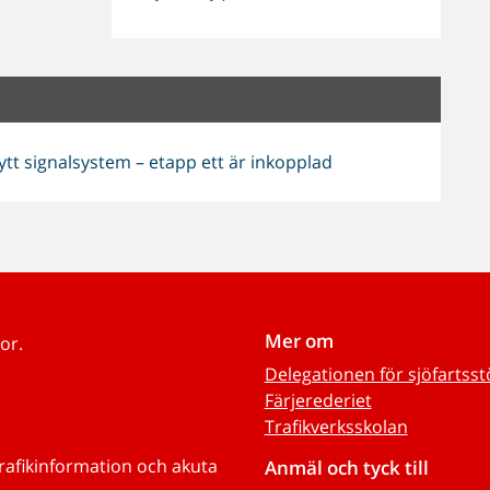
tt signalsystem – etapp ett är inkopplad
Mer om
or.
Delegationen för sjöfartss
Färjerederiet
Trafikverksskolan
trafikinformation och akuta
Anmäl och tyck till