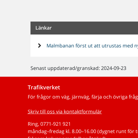
Länkar
Malmbanan först ut att utrustas med ny
Senast uppdaterad/granskad: 2024-09-23
Trafikverket
För frågor om väg, järnväg, färja och övriga fråg
Skriv till oss via kontaktformulär
Ring, 0771-921 921
måndag–fredag kl. 8.00–16.00 (dygnet runt för 