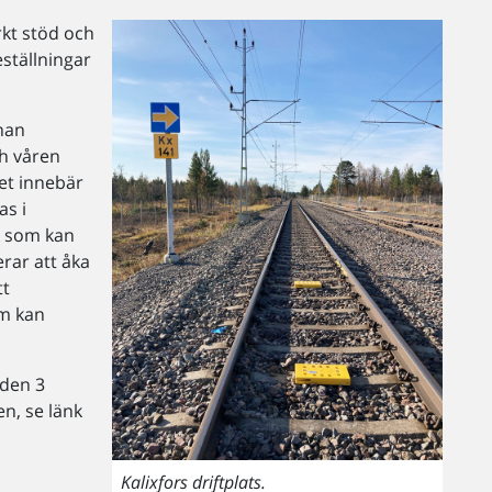
rkt stöd och
ställningar
nan
ch våren
et innebär
as i
k som kan
rar att åka
tt
om kan
 den 3
n, se länk
Kalixfors driftplats.