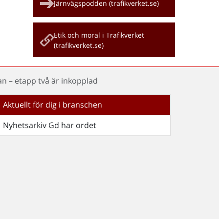
Järnvägspodden (trafikverket.se)
Etik och moral i Trafikverket
(trafikverket.se)
n – etapp två är inkopplad
Aktuellt för dig i branschen
Nyhetsarkiv Gd har ordet