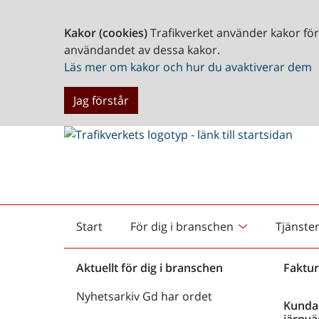
Kakor (cookies)
Trafikverket använder kakor fö
användandet av dessa kakor.
Läs mer om kakor och hur du avaktiverar dem
Jag förstår
Start
För dig i branschen
Tjänste
Startsida
Aktuellt för dig i branschen
Faktur
Nyhetsarkiv Gd har ordet
Kunda
järnvä