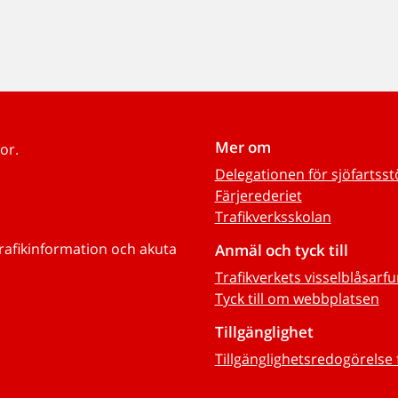
Mer om
or.
Delegationen för sjöfartss
Färjerederiet
Trafikverksskolan
trafikinformation och akuta
Anmäl och tyck till
Trafikverkets visselblåsarf
Tyck till om webbplatsen
Tillgänglighet
Tillgänglighetsredogörelse 