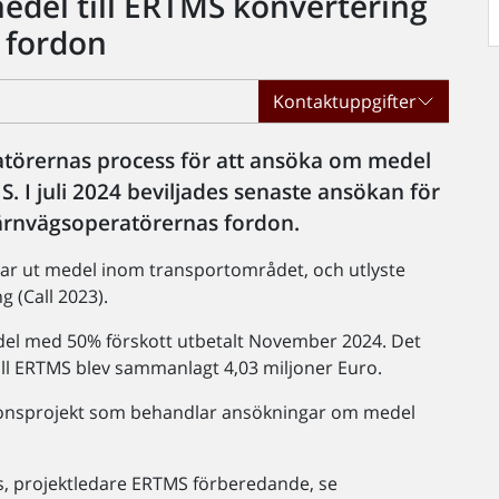
edel till ERTMS konvertering
 fordon
Kontaktuppgifter
törernas process för att ansöka om medel
S. I juli 2024 beviljades senaste ansökan för
järnvägsoperatörernas fordon.
ar ut medel inom transportområdet, och utlyste
(Call 2023).
del med 50% förskott utbetalt November 2024. Det
 till ERTMS blev sammanlagt 4,03 miljoner Euro.
onsprojekt som behandlar ansökningar om medel
us, projektledare ERTMS förberedande, se