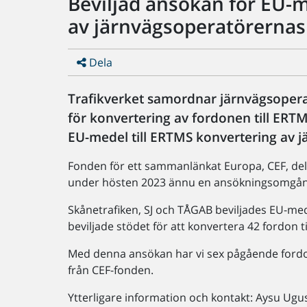
Beviljad ansökan för EU-m
av järnvägsoperatörernas
Dela
Trafikverket samordnar järnvägsopera
för konvertering av fordonen till ERTM
EU-medel till ERTMS konvertering av 
Fonden för ett sammanlänkat Europa, CEF, del
under hösten 2023 ännu en ansökningsomgång 
Skånetrafiken, SJ och TÅGAB beviljades EU-me
beviljade stödet för att konvertera 42 fordon
Med denna ansökan har vi sex pågående ford
från CEF-fonden.
Ytterligare information och kontakt: Aysu Ug