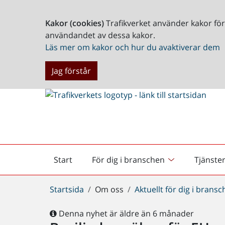
Kakor (cookies)
Trafikverket använder kakor fö
användandet av dessa kakor.
Läs mer om kakor och hur du avaktiverar dem
Jag förstår
Start
För dig i branschen
Tjänste
Startsida
Du
Startsida
Om oss
Aktuellt för dig i brans
är
här:
Denna nyhet är äldre än 6 månader