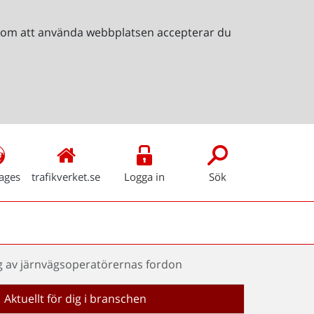
Genom att använda webbplatsen accepterar du
ages
trafikverket.se
Logga in
Sök
ng av järnvägsoperatörernas fordon
Aktuellt för dig i branschen