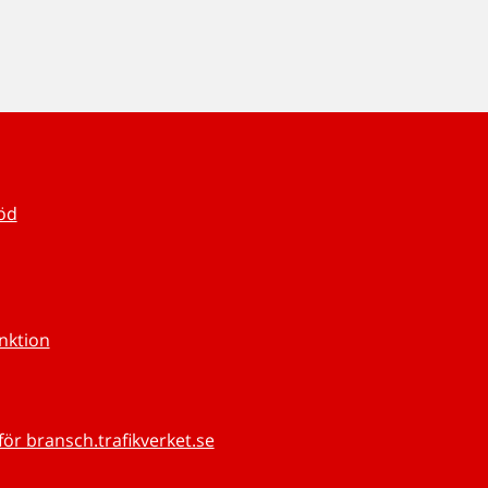
töd
unktion
för bransch.trafikverket.se