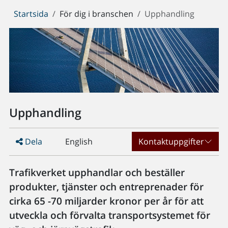
Du
Startsida
För dig i branschen
Upphandling
är
här:
Upphandling
Dela
English
Kontaktuppgifter
Trafikverket upphandlar och beställer
produkter, tjänster och entreprenader för
cirka 65 -70 miljarder kronor per år för att
utveckla och förvalta transportsystemet för