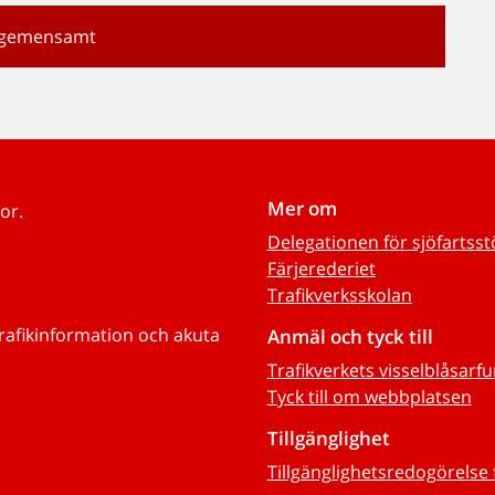
gs gemensamt
Mer om
or.
Delegationen för sjöfartss
Färjerederiet
Trafikverksskolan
trafikinformation och akuta
Anmäl och tyck till
Trafikverkets visselblåsarf
Tyck till om webbplatsen
Tillgänglighet
Tillgänglighetsredogörelse 