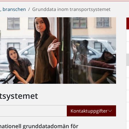
, branschen
Grunddata inom transportsystemet
tsystemet
Kontaktuppgifter
 nationell grunddatadomän för