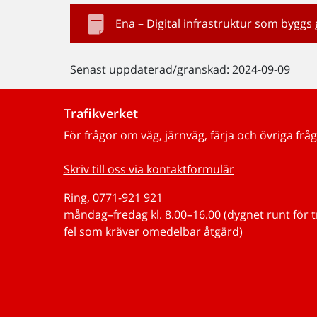
Ena – Digital infrastruktur som byg
Senast uppdaterad/granskad: 2024-09-09
Trafikverket
För frågor om väg, järnväg, färja och övriga fråg
Skriv till oss via kontaktformulär
Ring, 0771-921 921
måndag–fredag kl. 8.00–16.00 (dygnet runt för 
fel som kräver omedelbar åtgärd)