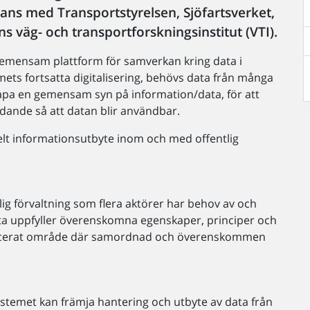
mans med Transportstyrelsen, Sjöfartsverket,
ns väg- och transportforskningsinstitut (VTI).
mensam plattform för samverkan kring data i
ets fortsatta digitalisering, behövs data från många
kapa en gemensam syn på information/data, för att
ande så att datan blir användbar.
nkelt informationsutbyte inom och med offentlig
ig förvaltning som flera aktörer har behov av och
ata uppfyller överenskomna egenskaper, principer och
ificerat område där samordnad och överenskommen
ystemet kan främja hantering och utbyte av data från