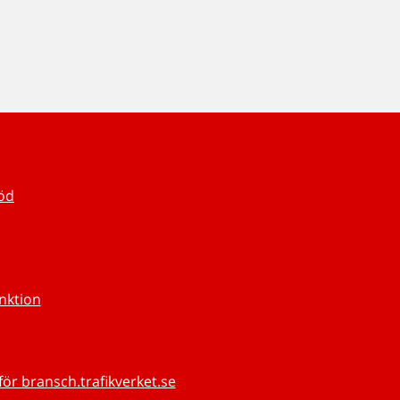
töd
unktion
för bransch.trafikverket.se