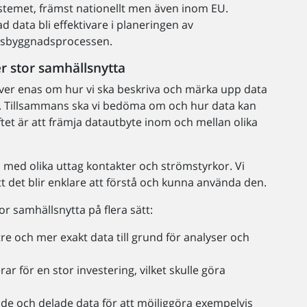
stemet, främst nationellt men även inom EU.
 data bli effektivare i planeringen av
llsbyggnadsprocessen.
r stor samhällsnytta
er enas om hur vi ska beskriva och märka upp data
op. Tillsammans ska vi bedöma om och hur data kan
yftet är att främja datautbyte inom och mellan olika
, med olika uttag kontakter och strömstyrkor. Vi
t det blir enklare att förstå och kunna använda den.
r samhällsnytta på flera sätt:
e och mer exakt data till grund för analyser och
rar för en stor investering, vilket skulle göra
e och delade data för att möjliggöra exempelvis