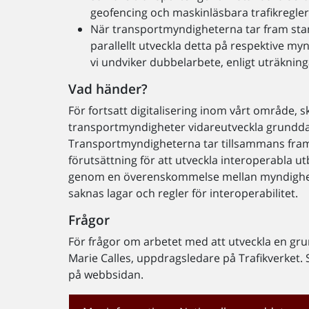
geofencing och maskinläsbara trafikregler
När transportmyndigheterna tar fram stand
parallellt utveckla detta på respektive my
vi undviker dubbelarbete, enligt uträknin
Vad händer?
För fortsatt digitalisering inom vårt område, 
transportmyndigheter vidareutveckla grundd
Transportmyndigheterna tar tillsammans fram m
förutsättning för att utveckla interoperabla 
genom en överenskommelse mellan myndighet
saknas lagar och regler för interoperabilitet.
Frågor
För frågor om arbetet med att utveckla en gr
Marie Calles, uppdragsledare på Trafikverket.
på webbsidan.