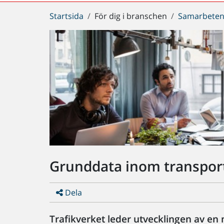
Du
Startsida
För dig i branschen
Samarbeten
är
här:
Grunddata inom transpor
Dela
Trafikverket leder utvecklingen av en