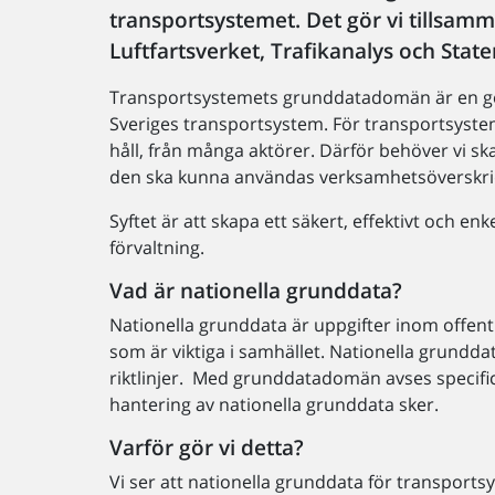
transportsystemet. Det gör vi tillsam
Luftfartsverket, Trafikanalys och State
Transportsystemets grunddatadomän är en ge
Sveriges transportsystem. För transportsystem
håll, från många aktörer. Därför behöver vi s
den ska kunna användas verksamhetsöverskrid
Syftet är att skapa ett säkert, effektivt och e
förvaltning.
Vad är nationella grunddata?
Nationella grunddata är uppgifter inom offentl
som är viktiga i samhället. Nationella grundd
riktlinjer. Med grunddatadomän avses spec
hantering av nationella grunddata sker.
Varför gör vi detta?
Vi ser att nationella grunddata för transports