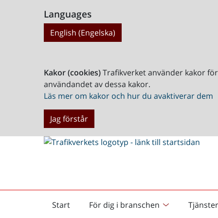
Languages
English (Engelska)
Kakor (cookies)
Trafikverket använder kakor fö
användandet av dessa kakor.
Läs mer om kakor och hur du avaktiverar dem
Jag förstår
Start
För dig i branschen
Tjänste
Startsida