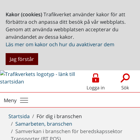
Kakor (cookies)
Trafikverket använder kakor för att
förbättra och anpassa ditt besök på vår webbplats.
Genom att använda webbplatsen accepterar du
användandet av dessa kakor.
Läs mer om kakor och hur du avaktiverar dem
Jag förstår
Logga in
Sök
Meny
Du
Startsida
För dig i branschen
är
Samarbeten, branschen
här:
Samverkan i branschen för beredskapssektor
Transporter (BT POS)