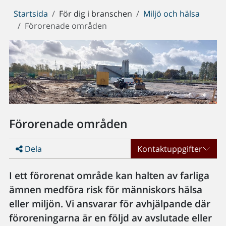
Du
Startsida
För dig i branschen
Miljö och hälsa
är
Förorenade områden
här:
Förorenade områden
Dela
Kontaktuppgifter
I ett förorenat område kan halten av farliga
ämnen medföra risk för människors hälsa
eller miljön. Vi ansvarar för avhjälpande där
föroreningarna är en följd av avslutade eller