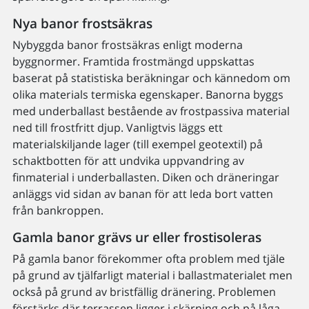
Nya banor frostsäkras
Nybyggda banor frostsäkras enligt moderna
byggnormer. Framtida frostmängd uppskattas
baserat på statistiska beräkningar och kännedom om
olika materials termiska egenskaper. Banorna byggs
med underballast bestående av frostpassiva material
ned till frostfritt djup. Vanligtvis läggs ett
materialskiljande lager (till exempel geotextil) på
schaktbotten för att undvika uppvandring av
finmaterial i underballasten. Diken och dräneringar
anläggs vid sidan av banan för att leda bort vatten
från bankroppen.
Gamla banor grävs ur eller frostisoleras
På gamla banor förekommer ofta problem med tjäle
på grund av tjälfarligt material i ballastmaterialet men
också på grund av bristfällig dränering. Problemen
förstärks där terrassen ligger i skärning och på låga