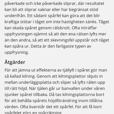
påverkade och icke påverkade sliprar, där resultatet
kan bli att sliprar saknar eller har begränsat stöd
underifrån. Ett sådant spårfel kan göra att det blir
kraftiga stötar i tåget om inte hastigheten sänks. Tåget
kan skada spåret genom rälsbrott. Ofta inträffar
uppfrysningen ojämnt så att den ena rälsen lyfts mer
än den andra, så att ett skevningsfel uppstår och tåget
kan spåra ur. Detta är den farligaste typen av
uppfrysning.
Åtgärder
För att jämna ut effekterna av tjällyft i spåret gör man
så kallad kilning. Genom att kilningsplattor skjuts in
mellan underläggsplatta och sliper så lyfts rälen upp
till rätt höjd. När tjälen går ur banvallen under våren
sjunker spåret tillbaka. Då tas kilningsplattorna bort
för att behålla spårets höjdförändring inom tillåtna
värden. Ofta kvarstår det ett spårfel. För att få bort
spårfelet görs en spårriktning.