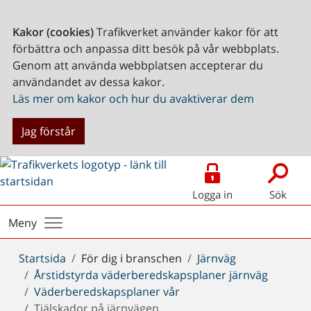
Kakor (cookies)
Trafikverket använder kakor för att
förbättra och anpassa ditt besök på vår webbplats.
Genom att använda webbplatsen accepterar du
användandet av dessa kakor.
Läs mer om kakor och hur du avaktiverar dem
Jag förstår
Logga in
Sök
Meny
Du
Startsida
För dig i branschen
Järnväg
är
Årstidstyrda väderberedskapsplaner järnväg
här:
Väderberedskapsplaner vår
Tjälskador på järnvägen