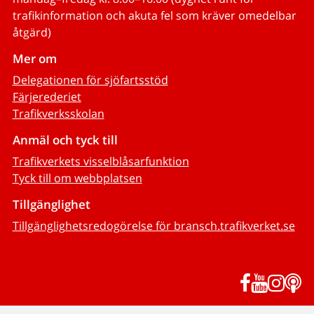
trafikinformation och akuta fel som kräver omedelbar
åtgärd)
Mer om
Delegationen för sjöfartsstöd
Färjerederiet
Trafikverksskolan
Anmäl och tyck till
Trafikverkets visselblåsarfunktion
Tyck till om webbplatsen
Tillgänglighet
Tillgänglighetsredogörelse för bransch.trafikverket.se
Facebook
YouTub
Inst
P