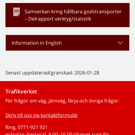
Samverkan kring hållbara godstransporter
– Delrapport verktyg/statistik
Information in English
Senast uppdaterad/granskad: 2026-01-28
Trafikverket
För frågor om väg, järnväg, färja och övriga frågor.
Skriv till oss via kontaktformulär
Ring, 0771-921 921
måndag–fredag kl. 8.00–16.00 (dygnet runt för