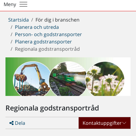
Meny
Du
Startsida
För dig i branschen
är
Planera och utreda
här:
Person- och godstransporter
Planera godstransporter
Regionala godstransportråd
Regionala godstransportråd
Dela
Kontaktuppgifter