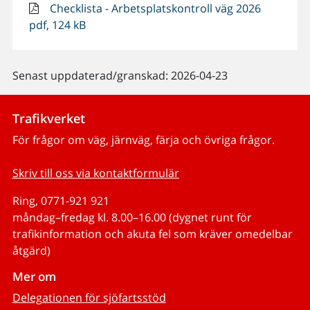
Checklista - Arbetsplatskontroll väg 2026
pdf, 124 kB
Senast uppdaterad/granskad: 2026-04-23
Trafikverket
För frågor om väg, järnväg, färja och övriga frågor.
Skriv till oss via kontaktformulär
Ring, 0771-921 921
måndag–fredag kl. 8.00–16.00 (dygnet runt för
trafikinformation och akuta fel som kräver omedelbar
åtgärd)
Mer om
Delegationen för sjöfartsstöd