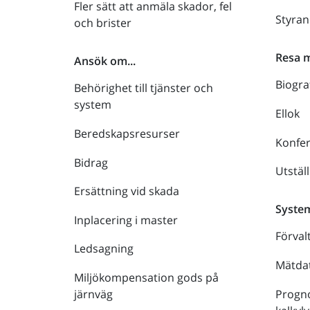
Fler sätt att anmäla skador, fel
Styra
och brister
Resa 
Ansök om...
Biogra
Behörighet till tjänster och
system
Ellok
Beredskapsresurser
Konfe
Bidrag
Utstäl
Ersättning vid skada
Syste
Inplacering i master
Förval
Ledsagning
Mätdat
Miljökompensation gods på
Progno
järnväg