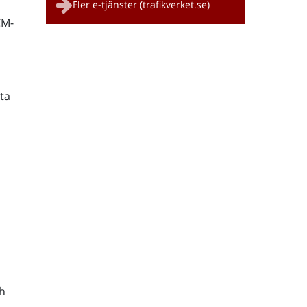
Fler e-tjänster (trafikverket.se)
CM-
ta
h