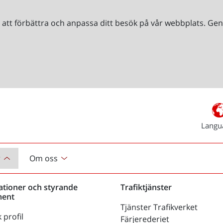
r att förbättra och anpassa ditt besök på vår webbplats. 
Langu
r
Om oss
ationer och styrande
Trafiktjänster
ent
Tjänster Trafikverket
 profil
Färjerederiet