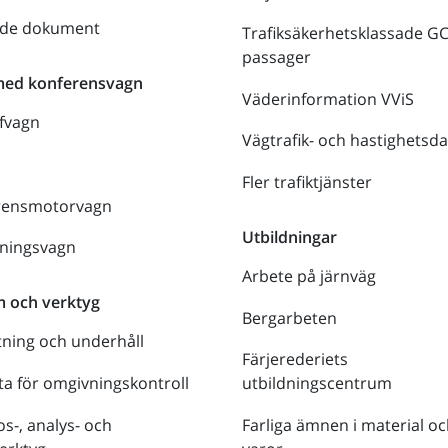
nde dokument
Trafiksäkerhetsklassade G
passager
med konferensvagn
Väderinformation VViS
fvagn
Vägtrafik- och hastighetsda
Fler trafiktjänster
rensmotorvagn
Utbildningar
lningsvagn
Arbete på järnväg
m och verktyg
Bergarbeten
tning och underhåll
Färjerederiets
a för omgivningskontroll
utbildningscentrum
s-, analys- och
Farliga ämnen i material oc