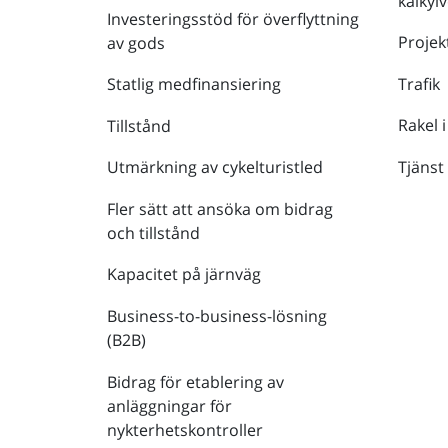
kalkyl
Investeringsstöd för överflyttning
Projek
av gods
Trafik
Statlig medfinansiering
Rakel i
Tillstånd
Tjänst
Utmärkning av cykelturistled
Fler sätt att ansöka om bidrag
och tillstånd
Kapacitet på järnväg
Business-to-business-lösning
(B2B)
Bidrag för etablering av
anläggningar för
nykterhetskontroller