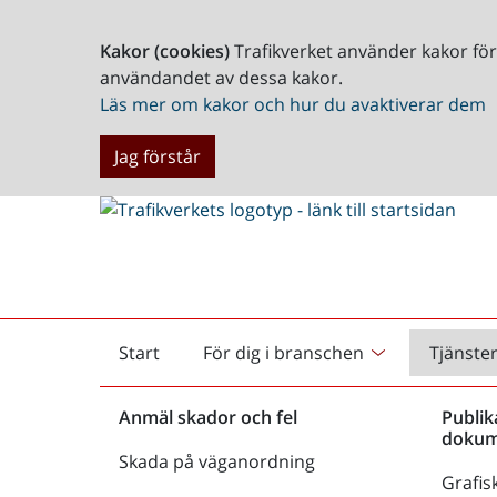
Kakor (cookies)
Trafikverket använder kakor fö
användandet av dessa kakor.
Läs mer om kakor och hur du avaktiverar dem
Jag förstår
Start
För dig i branschen
Tjänste
Startsida
Anmäl skador och fel
Publik
dokum
Skada på väganordning
Grafisk