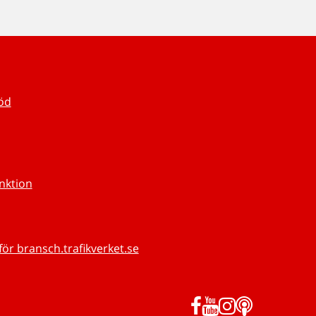
töd
unktion
för bransch.trafikverket.se
Facebook
YouTube
Instagram
Podd