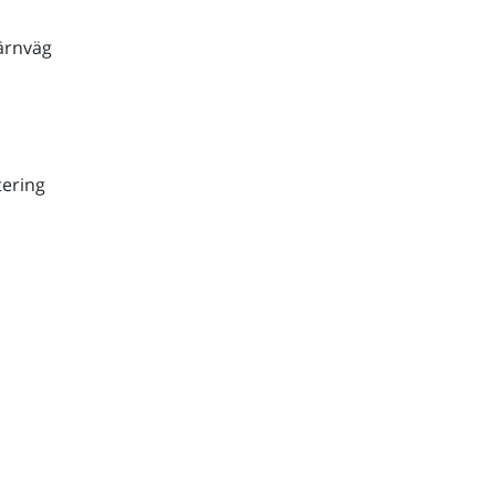
ärnväg
ering