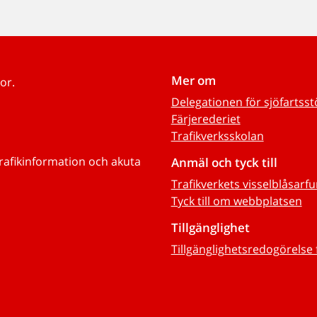
Mer om
or.
Delegationen för sjöfartss
Färjerederiet
Trafikverksskolan
trafikinformation och akuta
Anmäl och tyck till
Trafikverkets visselblåsarf
Tyck till om webbplatsen
Tillgänglighet
Tillgänglighetsredogörelse 