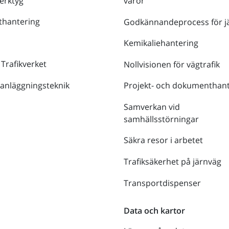
verktyg
varor
thantering
Godkännandeprocess för j
Kemikaliehantering
 Trafikverket
Nollvisionen för vägtrafik
 anläggningsteknik
Projekt- och dokumenthant
Samverkan vid
samhällsstörningar
Säkra resor i arbetet
Trafiksäkerhet på järnväg
Transportdispenser
Data och kartor