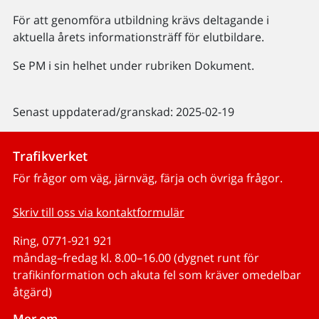
För att genomföra utbildning krävs deltagande i
aktuella årets informationsträff för elutbildare.
Se PM i sin helhet under rubriken Dokument.
Senast uppdaterad/granskad: 2025-02-19
Trafikverket
För frågor om väg, järnväg, färja och övriga frågor.
Skriv till oss via kontaktformulär
Ring, 0771-921 921
måndag–fredag kl. 8.00–16.00 (dygnet runt för
trafikinformation och akuta fel som kräver omedelbar
åtgärd)
Mer om