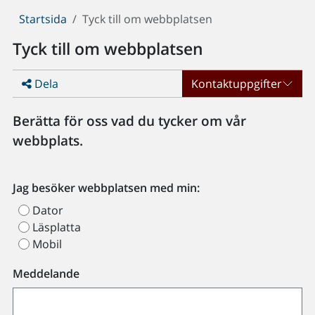
Du
Startsida
Tyck till om webbplatsen
är
Tyck till om webbplatsen
här:
Dela
Kontaktuppgifter
Berätta för oss vad du tycker om vår
webbplats.
Jag besöker webbplatsen med min:
Dator
Läsplatta
Mobil
Meddelande