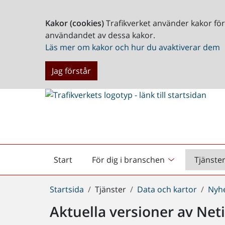
Kakor (cookies)
Trafikverket använder kakor fö
användandet av dessa kakor.
Läs mer om kakor och hur du avaktiverar dem
Jag förstår
Start
För dig i branschen
Tjänste
Startsida
Du
Startsida
Tjänster
Data och kartor
Nyh
är
Aktuella versioner av Net
här: