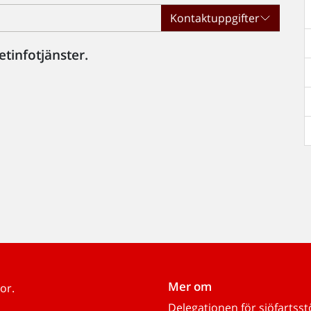
Kontaktuppgifter
etinfotjänster.
Mer om
or.
Delegationen för sjöfartss