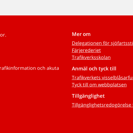
Mer om
or.
Delegationen för sjöfartss
Färjerederiet
Trafikverksskolan
trafikinformation och akuta
Anmäl och tyck till
Trafikverkets visselblåsarf
Tyck till om webbplatsen
Tillgänglighet
Tillgänglighetsredogörelse 