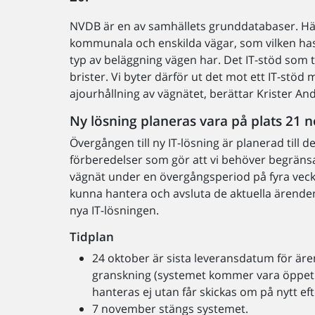
NVDB är en av samhällets grunddatabaser. Här
kommunala och enskilda vägar, som vilken hasti
typ av beläggning vägen har. Det IT-stöd som to
brister. Vi byter därför ut det mot ett IT-s
ajourhållning av vägnätet, berättar Krister And
Ny lösning planeras vara på plats 21
Övergången till ny IT-lösning är planerad til
förberedelser som gör att vi behöver begränsa
vägnät under en övergångsperiod på fyra vecko
kunna hantera och avsluta de aktuella ärenden 
nya IT-lösningen.
Tidplan
24 oktober är sista leveransdatum för är
granskning (systemet kommer vara öppet
hanteras ej utan får skickas om på nytt e
7 november stängs systemet.