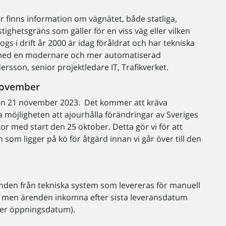
 finns information om vägnätet, både statliga,
ghetsgräns som gäller för en viss väg eller vilken
gs i drift år 2000 är idag föråldrat och har tekniska
töd med en modernare och mer automatiserad
ersson, senior projektledare IT, Trafikverket.
 november
l den 21 november 2023. Det kommer att kräva
 möjligheten att ajourhålla förändringar av Sveriges
r med start den 25 oktober. Detta gör vi för att
som ligger på kö för åtgärd innan vi går över till den
enden från tekniska system som levereras för manuell
 men ärenden inkomna efter sista leveransdatum
fter öppningsdatum).