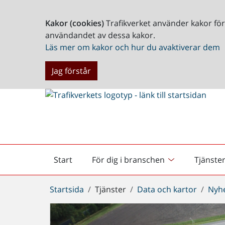
Kakor (cookies)
Trafikverket använder kakor fö
användandet av dessa kakor.
Läs mer om kakor och hur du avaktiverar dem
Jag förstår
Start
För dig i branschen
Tjänste
Startsida
Du
Startsida
Tjänster
Data och kartor
Nyh
är
här: