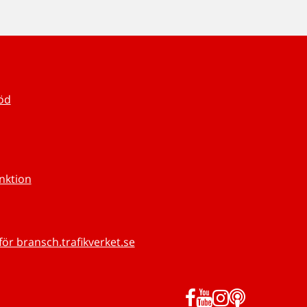
töd
unktion
för bransch.trafikverket.se
Facebook
YouTube
Instagram
Podd