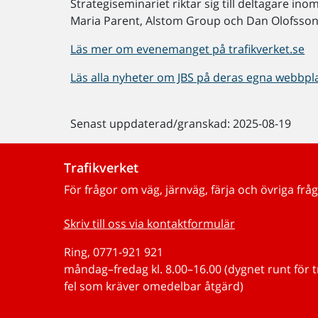
Strategiseminariet riktar sig till deltagare in
Maria Parent, Alstom Group och Dan Olofsson,
Läs mer om evenemanget på trafikverket.se
Läs alla nyheter om JBS på deras egna webbpl
Senast uppdaterad/granskad: 2025-08-19
Trafikverket
För frågor om väg, järnväg, färja och övriga fråg
Skriv till oss via kontaktformulär
Ring, 0771-921 921
måndag–fredag kl. 8.00–16.00 (dygnet runt för 
fel som kräver omedelbar åtgärd)