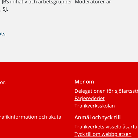
om JBS initiativ och arbetsgrupper. Moderatorer är
 SJ.
ats
Mer om
or.
Delegationen för sjöfartss
Färjerederiet
Trafikverksskolan
trafikinformation och akuta
Anmäl och tyck till
Trafikverkets visselblåsarf
Tyck till om webbplatsen