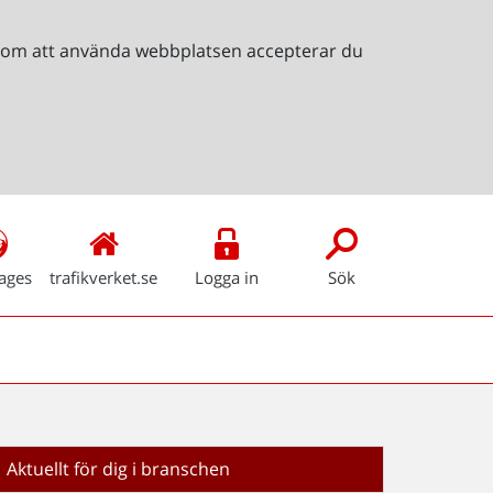
Genom att använda webbplatsen accepterar du
ages
trafikverket.se
Logga in
Sök
Aktuellt för dig i branschen