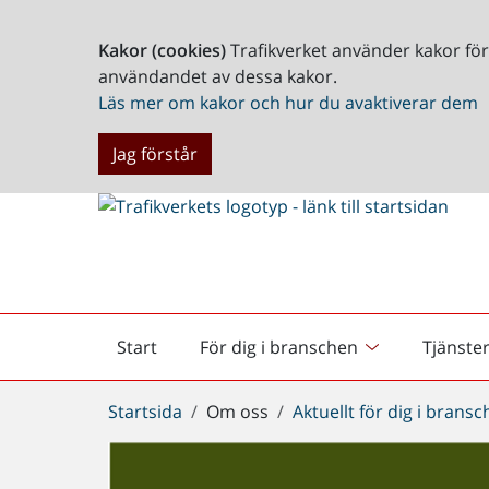
Kakor (cookies)
Trafikverket använder kakor fö
användandet av dessa kakor.
Läs mer om kakor och hur du avaktiverar dem
Jag förstår
Start
För dig i branschen
Tjänste
Startsida
Du
Startsida
Om oss
Aktuellt för dig i brans
är
här: