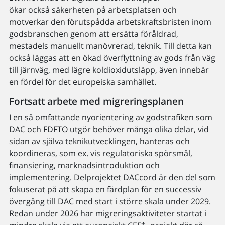
ökar också säkerheten på arbetsplatsen och
motverkar den förutspådda arbetskraftsbristen inom
godsbranschen genom att ersätta föråldrad,
mestadels manuellt manövrerad, teknik. Till detta kan
också läggas att en ökad överflyttning av gods från väg
till järnväg, med lägre koldioxidutsläpp, även innebär
en fördel för det europeiska samhället.
Fortsatt arbete med migreringsplanen
I en så omfattande nyorientering av godstrafiken som
DAC och FDFTO utgör behöver många olika delar, vid
sidan av själva teknikutvecklingen, hanteras och
koordineras, som ex. vis regulatoriska spörsmål,
finansiering, marknadsintroduktion och
implementering. Delprojektet DACcord är den del som
fokuserat på att skapa en färdplan för en successiv
övergång till DAC med start i större skala under 2029.
Redan under 2026 har migreringsaktiviteter startat i