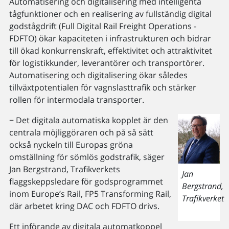
Automatisering och digitalisering med intelligenta
tågfunktioner och en realisering av fullständig digital
godstågdrift (Full Digital Rail Freight Operations -
FDFTO) ökar kapaciteten i infrastrukturen och bidrar
till ökad konkurrenskraft, effektivitet och attraktivitet
för logistikkunder, leverantörer och transportörer.
Automatisering och digitalisering ökar således
tillväxtpotentialen för vagnslasttrafik och stärker
rollen för intermodala transporter.
− Det digitala automatiska kopplet är den
centrala möjliggöraren och på så sätt
också nyckeln till Europas gröna
omställning för sömlös godstrafik, säger
Jan Bergstrand, Trafikverkets
Jan
flaggskeppsledare för godsprogrammet
Bergstrand,
inom Europe’s Rail, FP5 Transforming Rail,
Trafikverket
där arbetet kring DAC och FDFTO drivs.
Ett införande av digitala automatkoppel