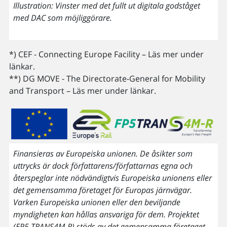
Illustration: Vinster med det fullt ut digitala godståget
med DAC som möjliggörare.
*) CEF - Connecting Europe Facility – Läs mer under
länkar.
**) DG MOVE - The Directorate-General for Mobility
and Transport – Läs mer under länkar.
Finansieras av Europeiska unionen. De åsikter som
uttrycks är dock författarens/författarnas egna och
återspeglar inte nödvändigtvis Europeiska unionens eller
det gemensamma företaget för Europas järnvägar.
Varken Europeiska unionen eller den beviljande
myndigheten kan hållas ansvariga för dem. Projektet
(FP5 TRANS4M-R) stöds av det gemensamma företaget