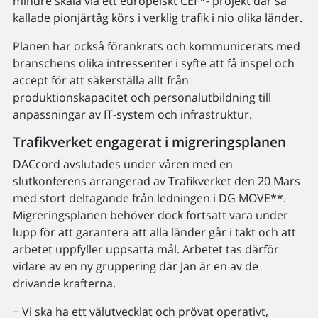
mindre skala via ett europeiskt CEF*- projekt där så
kallade pionjärtåg körs i verklig trafik i nio olika länder.
Planen har också förankrats och kommunicerats med
branschens olika intressenter i syfte att få inspel och
accept för att säkerställa allt från
produktionskapacitet och personalutbildning till
anpassningar av IT-system och infrastruktur.
Trafikverket engagerat i migreringsplanen
DACcord avslutades under våren med en
slutkonferens arrangerad av Trafikverket den 20 Mars
med stort deltagande från ledningen i DG MOVE**.
Migreringsplanen behöver dock fortsatt vara under
lupp för att garantera att alla länder går i takt och att
arbetet uppfyller uppsatta mål. Arbetet tas därför
vidare av en ny gruppering där Jan är en av de
drivande krafterna.
− Vi ska ha ett välutvecklat och prövat operativt,