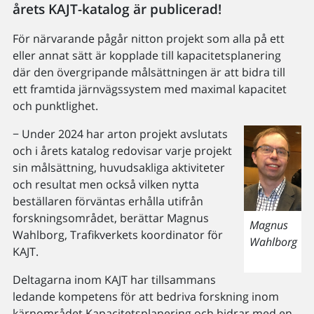
årets KAJT-katalog är publicerad!
För närvarande pågår nitton projekt som alla på ett
eller annat sätt är kopplade till kapacitetsplanering
där den övergripande målsättningen är att bidra till
ett framtida järnvägssystem med maximal kapacitet
och punktlighet.
− Under 2024 har arton projekt avslutats
och i årets katalog redovisar varje projekt
sin målsättning, huvudsakliga aktiviteter
och resultat men också vilken nytta
beställaren förväntas erhålla utifrån
forskningsområdet, berättar Magnus
Magnus
Wahlborg, Trafikverkets koordinator för
Wahlborg
KAJT.
Deltagarna inom KAJT har tillsammans
ledande kompetens för att bedriva forskning inom
kärnområdet Kapacitetsplanering och bidrar med en