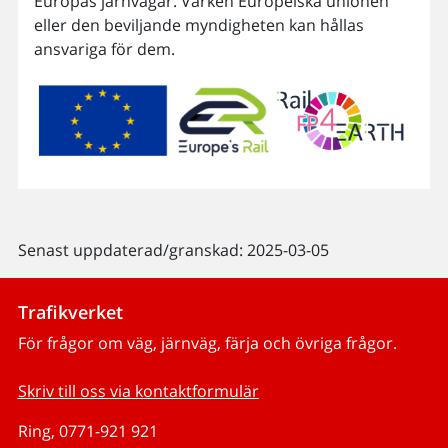
Europas järnvägar. Varken Europeiska unionen
eller den beviljande myndigheten kan hållas
ansvariga för dem.
Senast uppdaterad/granskad: 2025-03-05
Trafikverket
För frågor om väg, järnväg, färja och övriga frågor.
Skriv till oss via kontaktformulär
Ring, 0771-921 921