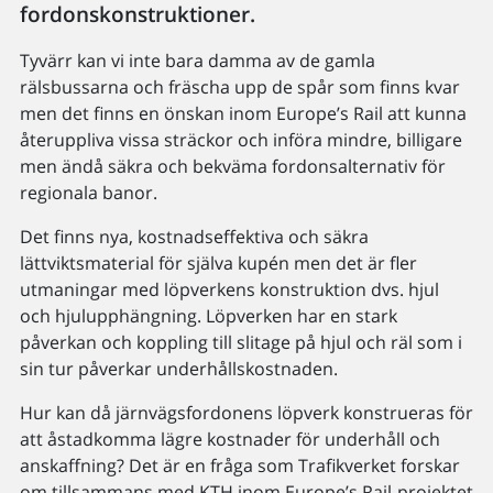
fordonskonstruktioner.
Tyvärr kan vi inte bara damma av de gamla
rälsbussarna och fräscha upp de spår som finns kvar
men det finns en önskan inom Europe’s Rail att kunna
återuppliva vissa sträckor och införa mindre, billigare
men ändå säkra och bekväma fordonsalternativ för
regionala banor.
Det finns nya, kostnadseffektiva och säkra
lättviktsmaterial för själva kupén men det är fler
utmaningar med löpverkens konstruktion dvs. hjul
och hjulupphängning. Löpverken har en stark
påverkan och koppling till slitage på hjul och räl som i
sin tur påverkar underhållskostnaden.
Hur kan då järnvägsfordonens löpverk konstrueras för
att åstadkomma lägre kostnader för underhåll och
anskaffning? Det är en fråga som Trafikverket forskar
om tillsammans med KTH inom Europe’s Rail-projektet