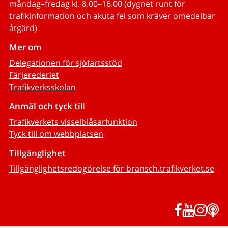
måndag–fredag kl. 8.00–16.00 (dygnet runt för
trafikinformation och akuta fel som kräver omedelbar
åtgärd)
Mer om
Delegationen för sjöfartsstöd
Färjerederiet
Trafikverksskolan
Anmäl och tyck till
Trafikverkets visselblåsarfunktion
Tyck till om webbplatsen
Tillgänglighet
Tillgänglighetsredogörelse för bransch.trafikverket.se
Facebook
YouTub
Inst
P