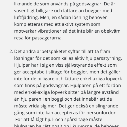
liknande de som används på godsvagnar. De är
väsentligt billigare och lättare än boggier med
luftfjädring. Men, en sådan lösning behöver
kompletteras med ett aktivt system som
motverkar vibrationer så det inte blir en obekväm
resa för passagerarna.
Det andra arbetspaketet syftar till att ta fram
lösningar för det som kallas aktiv hjulparsstyrning.
Hjulpar har i sig en viss självstyrande effekt som
ger acceptabelt slitage för boggier, men det gäller
inte för de billigare och lättare enkel-axliga löpverk
som finns på godsvagnar. Hjulparen på ett fordon
med enkel-axliga löpverk sitter på längre avstånd
än hjulparen i en boggi och det innebär att de
måste vrida sig mer. Det ger också en slingrande
gång som inte kan accepteras för personfordon.
För att få lågt hjul- och spårslitage måste
hjulparen ha rätt position i kurvorna, de behöver