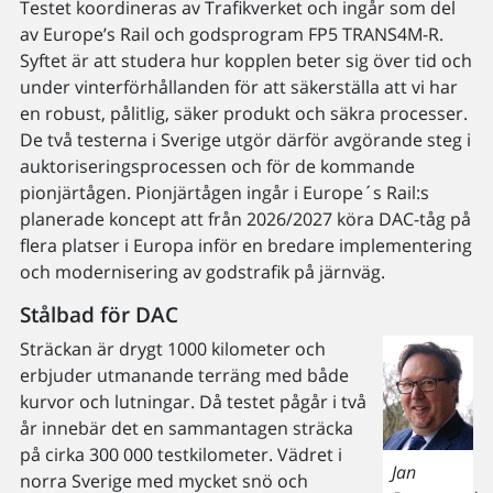
Testet koordineras av Trafikverket och ingår som del
av Europe’s Rail och godsprogram FP5 TRANS4M-R.
Syftet är att studera hur kopplen beter sig över tid och
under vinterförhållanden för att säkerställa att vi har
en robust, pålitlig, säker produkt och säkra processer.
De två testerna i Sverige utgör därför avgörande steg i
auktoriseringsprocessen och för de kommande
pionjärtågen. Pionjärtågen ingår i Europe´s Rail:s
planerade koncept att från 2026/2027 köra DAC-tåg på
flera platser i Europa inför en bredare implementering
och modernisering av godstrafik på järnväg.
Stålbad för DAC
Sträckan är drygt 1000 kilometer och
erbjuder utmanande terräng med både
kurvor och lutningar. Då testet pågår i två
år innebär det en sammantagen sträcka
på cirka 300 000 testkilometer. Vädret i
Jan
norra Sverige med mycket snö och