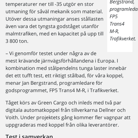
Bergstrand,
temperaturer ner till -35 utgör en stor
programleda
utmaning för såväl mekanik som material.
FP5
Utöver dessa utmaningar anses stållasten
Trans4
även vara det tyngsta godståget utanför
M-R,
malmtrafiken, med en kapacitet på upp till
Trafikverket.
3 800 ton.
– Vi genomför testet under några av de
mest krävande järnvägsförhållandena i Europa. I
kombination med stålpendelns tunga laster innebär
det ett tufft test, ett riktigt stålbad, för våra koppel,
menar Jan Bergstrand, programledare för
godsprogrammet, FP5 Trans4 M-R, i Trafikverket.
Tåget körs av Green Cargo och inleds med två par
digitala automatkoppel från tillverkarna Dellner och
Voith. Under projektets gång kommer fler vagnpar att
uppgraderas med koppel från olika leverantörer.
Test i samverkan