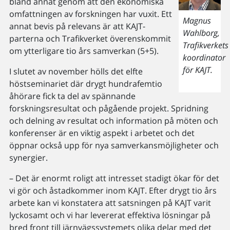
bland annat genom att den ekonomiska
omfattningen av forskningen har vuxit. Ett
Magnus
annat bevis på relevans är att KAJT-
Wahlborg,
parterna och Trafikverket överenskommit
Trafikverkets
om ytterligare tio års samverkan (5+5).
koordinator
för KAJT.
I slutet av november hölls det elfte
höstseminariet där drygt hundrafemtio
åhörare fick ta del av spännande
forskningsresultat och pågående projekt. Spridning
och delning av resultat och information på möten och
konferenser är en viktig aspekt i arbetet och det
öppnar också upp för nya samverkansmöjligheter och
synergier.
– Det är enormt roligt att intresset stadigt ökar för det
vi gör och åstadkommer inom KAJT. Efter drygt tio års
arbete kan vi konstatera att satsningen på KAJT varit
lyckosamt och vi har levererat effektiva lösningar på
bred front till järnvägssystemets olika delar med det