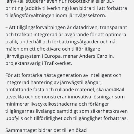
iam4Rail studerar även hur robotteknik eller 3D-
printing (additiv tillverkning) kan bidra till att förbättra
tillgångsförvaltningen inom järnvägssektorn.
– Att tillgångsförvaltningen är datadriven, transparant
och trafikalt integrerad är avgörande för att optimera
trafik, underhåll och förbättringsåtgärder och nå
målen om ett effektivare och tillförlitligare
järnvägssystem i Europa, menar Anders Carolin,
projektansvarig i Trafikverket.
För att förstärka nästa generation av intelligent och
integrerad hantering av järnvägstillgångar,
omfattande fasta och rullande materiel, ska iam4Rail
utveckla och demonstrerar innovativa lösningar som
minimerar livscykelkostnaderna och förlänger
tillgångarnas livslängd samtidigt som säkerhetskraven
uppfylls och tillförlitlighet och tillgänglighet förbättras.
Sammantaget bidrar det till en ökad