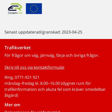
Senast uppdaterad/granskad: 2023-04-25
Trafikverket
För frågor om väg, järnväg, färja och övriga frågor.
Skriv till oss via kontaktformulär
Ring, 0771-921 921
måndag–fredag kl. 8.00–16.00 (dygnet runt för
trafikinformation och akuta fel som kräver omedelbar
åtgärd)
Mer om