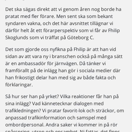
Det ska sägas direkt att vi genom åren nog borde ha
pratat med fler förare. Men sent ska som bekant
syndaren vakna, och det här avsnittet tillägnar vi
därför helt åt ett förarperspektiv som vi får av Fhilip
Skoglunds som vi träffat på Göteborg C.
Det som gjorde oss nyfikna på Fhilip är att han vid
sidan av att vara ny i branschen också på många sätt
är en ambassadör för järnvägen. Då tänker vi
framförallt på de inlägg han gör i sociala medier där
han frikostigt delar han med sig av både fakta och
förklaringar.
Så hur ser han på yrket? Vilka reaktioner får han på
sina inlägg? Vad kännetecknar dialogen med
trafikledningen? Vi pratar favorit-lok och sträckor, om
anpassad trafikinformation och samspel med
ombordpersonal. Andra saker vi kommer in på rör
spårspring, utrop och ensamhet. Ni fattar, det finns