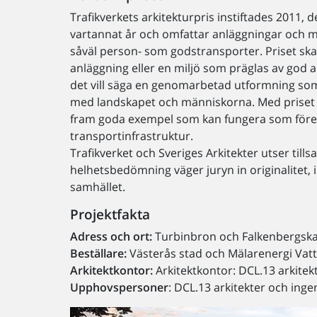
Trafikverkets arkitekturpris instiftades 2011, d
vartannat år och omfattar anläggningar och mi
såväl person- som godstransporter. Priset ska 
anläggning eller en miljö som präglas av god a
det vill säga en genomarbetad utformning so
med landskapet och människorna. Med priset vil
fram goda exempel som kan fungera som förebi
transportinfrastruktur.
Trafikverket och Sveriges Arkitekter utser till
helhetsbedömning väger juryn in originalitet,
samhället.
Projektfakta
Adress och ort:
Turbinbron och Falkenbergska
Beställare:
Västerås stad och Mälarenergi Vatt
Arkitektkontor:
Arkitektkontor: DCL.13 arkitek
Upphovspersoner
: DCL.13 arkitekter och ing