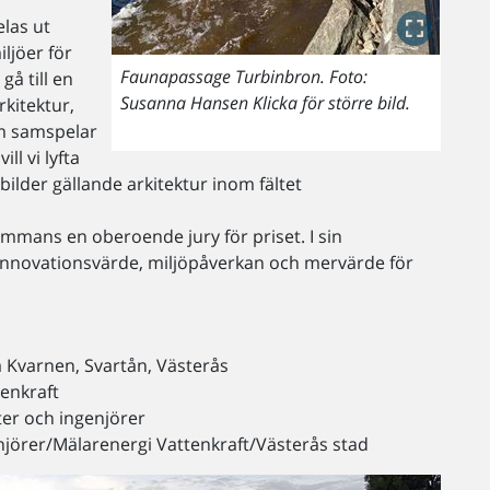
elas ut
ljöer för
Faunapassage Turbinbron. Foto:
gå till en
Susanna Hansen Klicka för större bild.
rkitektur,
m samspelar
l vi lyfta
lder gällande arkitektur inom fältet
sammans en oberoende jury för priset. I sin
 innovationsvärde, miljöpåverkan och mervärde för
 Kvarnen, Svartån, Västerås
enkraft
ter och ingenjörer
enjörer/Mälarenergi Vattenkraft/Västerås stad