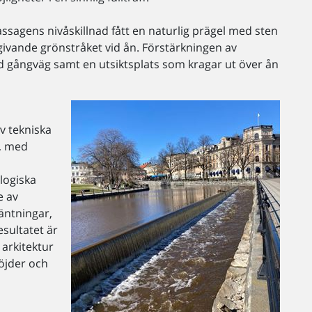
sagens nivåskillnad fått en naturlig prägel med sten
ivande grönstråket vid ån. Förstärkningen av
 gångväg samt en utsiktsplats som kragar ut över ån
v tekniska
r, med
logiska
e av
äntningar,
sultatet är
 arkitektur
höjder och