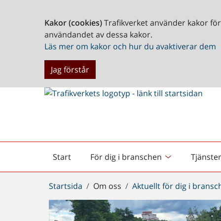
Kakor (cookies)
Trafikverket använder kakor fö
användandet av dessa kakor.
Läs mer om kakor och hur du avaktiverar dem
Jag förstår
Start
För dig i branschen
Tjänste
Startsida
Du
Startsida
Om oss
Aktuellt för dig i brans
är
här: