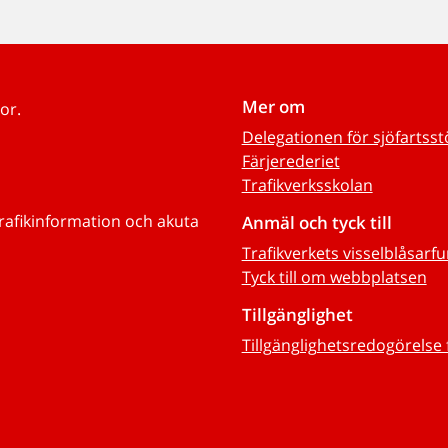
Mer om
or.
Delegationen för sjöfartss
Färjerederiet
Trafikverksskolan
trafikinformation och akuta
Anmäl och tyck till
Trafikverkets visselblåsarf
Tyck till om webbplatsen
Tillgänglighet
Tillgänglighetsredogörelse 