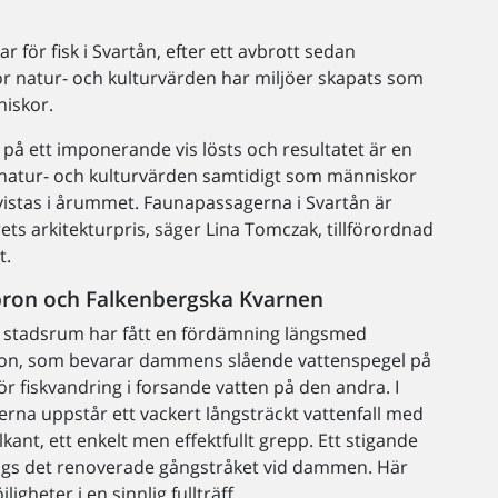
 för fisk i Svartån, efter ett avbrott sedan
ör natur- och kulturvärden har miljöer skapats som
niskor.
 på ett imponerande vis lösts och resultatet är en
l natur- och kulturvärden samtidigt som människor
 vistas i årummet. Faunapassagerna i Svartån är
rets arkitekturpris, säger Lina Tomczak, tillförordnad
t.
bron och Falkenbergska Kvarnen
te stadsrum har fått en fördämning längsmed
ron, som bevarar dammens slående vattenspegel på
ör fiskvandring i forsande vatten på den andra. I
erna uppstår ett vackert långsträckt vattenfall med
lkant, ett enkelt men effektfullt grepp. Ett stigande
ängs det renoverade gångstråket vid dammen. Här
ligheter i en sinnlig fullträff.