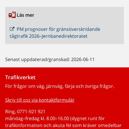
Läs mer
PM prognoser för gränsöverskridande
tågtrafik 2026–Jernbanedirektoratet
Senast uppdaterad/granskad: 2026-06-11
Trafikverket
För frågor om väg, järnväg, färja och övriga frågor.
Skriv till oss via kontaktformulär
Ring, 0771-921 921
måndag–fredag kl. 8.00–16.00 (dygnet runt för
trafikinformation och akuta fel som kräver omedelbar