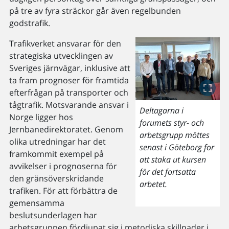
på tre av fyra sträckor går även regelbunden
godstrafik.
Trafikverket ansvarar för den
strategiska utvecklingen av
Sveriges järnvägar, inklusive att
ta fram prognoser för framtida
efterfrågan på transporter och
tågtrafik. Motsvarande ansvar i
Deltagarna i
Norge ligger hos
forumets styr- och
Jernbanedirektoratet. Genom
arbetsgrupp möttes
olika utredningar har det
senast i Göteborg for
framkommit exempel på
att staka ut kursen
avvikelser i prognoserna för
för det fortsatta
den gränsöverskridande
arbetet.
trafiken. För att förbättra de
gemensamma
beslutsunderlagen har
arbetsgruppen fördjupat sig i metodiska skillnader i