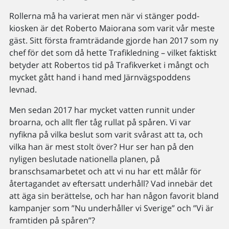
Rollerna må ha varierat men när vi stänger podd-
kiosken är det Roberto Maiorana som varit vår meste
gäst. Sitt första framträdande gjorde han 2017 som ny
chef för det som då hette Trafikledning – vilket faktiskt
betyder att Robertos tid på Trafikverket i mångt och
mycket gått hand i hand med Järnvägspoddens
levnad.
Men sedan 2017 har mycket vatten runnit under
broarna, och allt fler tåg rullat på spåren. Vi var
nyfikna på vilka beslut som varit svårast att ta, och
vilka han är mest stolt över? Hur ser han på den
nyligen beslutade nationella planen, på
branschsamarbetet och att vi nu har ett målår för
återtagandet av eftersatt underhåll? Vad innebär det
att äga sin berättelse, och har han någon favorit bland
kampanjer som ”Nu underhåller vi Sverige” och ”Vi är
framtiden på spåren”?