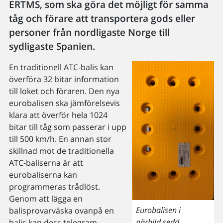
ERTMS, som ska göra det möjligt för samma
tåg och förare att transportera gods eller
personer från nordligaste Norge till
sydligaste Spanien.
En traditionell ATC-balis kan
överföra 32 bitar information
till loket och föraren. Den nya
eurobalisen ska jämförelsevis
klara att överför hela 1024
bitar till tåg som passerar i upp
till 500 km/h. En annan stor
skillnad mot de traditionella
ATC-baliserna är att
eurobaliserna kan
programmeras trådlöst.
Genom att lägga en
Eurobalisen i
balisprovarväska ovanpå en
närbild,sedd
balis kan dess telegram