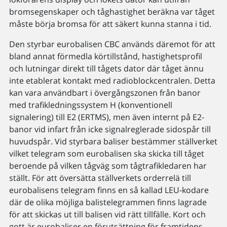
bromsegenskaper och tåghastighet beräkna var tåget
måste börja bromsa för att säkert kunna stanna i tid.
Den styrbar eurobalisen CBC används däremot för att
bland annat förmedla körtillstånd, hastighetsprofil
och lutningar direkt till tågets dator där tåget ännu
inte etablerat kontakt med radioblockcentralen. Detta
kan vara användbart i övergångszonen från banor
med trafikledningssystem H (konventionell
signalering) till E2 (ERTMS), men även internt på E2-
banor vid infart från icke signalreglerade sidospår till
huvudspår. Vid styrbara baliser bestämmer ställverket
vilket telegram som eurobalisen ska skicka till tåget
beroende på vilken tågväg som tågtrafikledaren har
ställt. För att översätta ställverkets orderrelä till
eurobalisens telegram finns en så kallad LEU-kodare
där de olika möjliga balistelegrammen finns lagrade
för att skickas ut till balisen vid rätt tillfälle. Kort och
gott är eurobaliser en förutsättning för framtidens