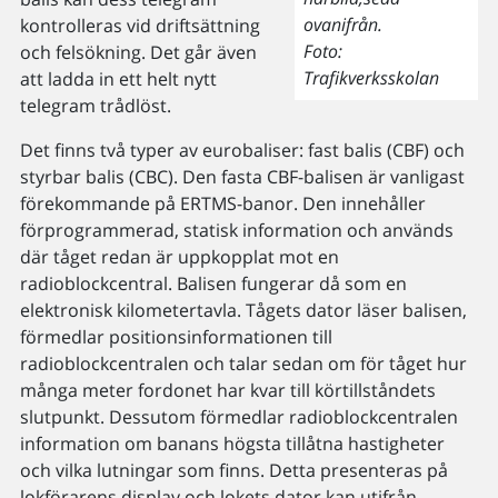
ovanifrån.
kontrolleras vid driftsättning
Foto:
och felsökning. Det går även
Trafikverksskolan
att ladda in ett helt nytt
telegram trådlöst.
Det finns två typer av eurobaliser: fast balis (CBF) och
styrbar balis (CBC). Den fasta CBF-balisen är vanligast
förekommande på ERTMS-banor. Den innehåller
förprogrammerad, statisk information och används
där tåget redan är uppkopplat mot en
radioblockcentral. Balisen fungerar då som en
elektronisk kilometertavla. Tågets dator läser balisen,
förmedlar positionsinformationen till
radioblockcentralen och talar sedan om för tåget hur
många meter fordonet har kvar till körtillståndets
slutpunkt. Dessutom förmedlar radioblockcentralen
information om banans högsta tillåtna hastigheter
och vilka lutningar som finns. Detta presenteras på
lokförarens display och lokets dator kan utifrån