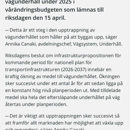
vägunderhåll under 2025 i
vårändringsbudgeten som lämnas till
riksdagen den 15 april.
─ Detta är ett steg i den upptrappning av
vägunderhållet som håller på att byggas upp, säger
Annika Canaki, avdelningschef, Vägsystem, Underhåll.
Riksdagens beslut om infrastrukturpropositionen för
kommande period för nationell plan för
transportinfrastrukturen (2026-2037) innebär en
kraftig ökning av medel till vägunderhållet. Ökningen
sker succesivt under ett antal år för att sedan ligga på
en konstant hög nivå planperioden ut. Med tilldelade
medel ska hela det eftersläpande underhållet på väg
återtas under planperioden.
─ Det är viktigt att upptrappningen sker succesivt så
att framför allt marknaden har möjlighet att växla upp
och expandera, säger Annika Canaki.