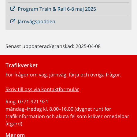
Program Train & Rail 6-8 maj 2025
Järnvägspodden
Senast uppdaterad/granskad: 2025-04-08
Trafikverket
För frågor om väg, järnväg, färja och övriga frågor.
Skriv till oss via kontaktformulär
Ring, 0771-921 921
måndag–fredag kl. 8.00–16.00 (dygnet runt för
trafikinformation och akuta fel som kräver omedelbar
åtgärd)
Mer om