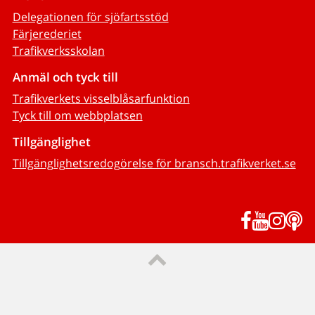
Delegationen för sjöfartsstöd
Färjerederiet
Trafikverksskolan
Anmäl och tyck till
Trafikverkets visselblåsarfunktion
Tyck till om webbplatsen
Tillgänglighet
Tillgänglighetsredogörelse för bransch.trafikverket.se
Facebook
YouTub
Inst
P
Till sidans topp