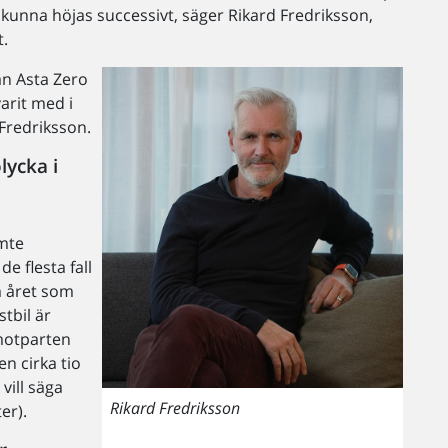
e kunna höjas successivt, säger Rikard Fredriksson,
t.
an Asta Zero
arit med i
 Fredriksson.
lycka i
emte
e flesta fall
m året som
tbil är
 motparten
n cirka tio
vill säga
Rikard Fredriksson
er).