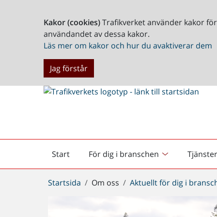
Kakor (cookies)
Trafikverket använder kakor fö
användandet av dessa kakor.
Läs mer om kakor och hur du avaktiverar dem
Jag förstår
Start
För dig i branschen
Tjänste
Startsida
Du
Startsida
Om oss
Aktuellt för dig i brans
är
här: