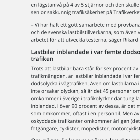
en lägstanivå på 4 av 5 stjärnor och den skull
senior sakkunnig trafiksäkerhet på Trafikverke
– Vi har haft ett gott samarbete med provban
och de svenska lastbilstillverkarna, som även v
arbetet för att utveckla testerna, säger Rikard
Lastbilar inblandade i var femte dödso
trafiken
Trots att lastbilar bara står för sex procent av
trafikmängden, är lastbilar inblandade i var f
dödsolycka i vägtrafiken. Även om lastbilarna i d
inte orsakar olyckan, så är det 45 personer o
omkommer i Sverige i trafikolyckor där tung las
inblandad. I över 90 procent av dessa, är det
som omkommer, oftast i en personbil. Men äve
oskyddade trafikanter omkommer årligen (det 
fotgängare, cyklister, mopedister, motorcyklist