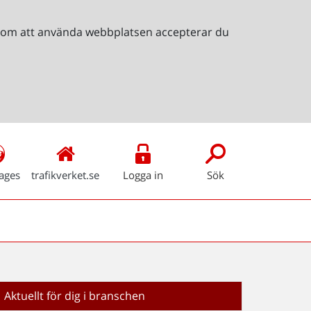
Genom att använda webbplatsen accepterar du
ages
trafikverket.se
Logga in
Sök
Aktuellt för dig i branschen