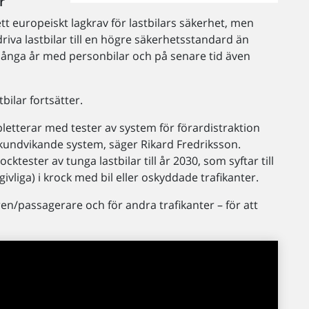
r
tt europeiskt lagkrav för lastbilars säkerhet, men
driva lastbilar till en högre säkerhetsstandard än
många år med personbilar och på senare tid även
bilar fortsätter.
letterar med tester av system för förardistraktion
kundvikande system, säger Rikard Fredriksson.
ktester av tunga lastbilar till år 2030, som syftar till
ivliga) i krock med bil eller oskyddade trafikanter.
raren/passagerare och för andra trafikanter – för att