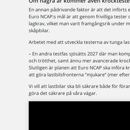
Om några år kommer även krockteste
En annan pådrivande faktor är att det införts e
Euro NCAP:s mål är att genom frivilliga tester 
lagkrav, vilket man varit framgångsrik under 
skåpbilar.
Arbetet med att utveckla testerna av tunga last
– En andra testfas sjösätts 2027 där man komp
och trötthet, samt ännu mer avancerade kroc
Slutligen är planen att Euro NCAP ska införa kroc
att göra lastbilsfronterna ”mjukare” (mer efterg
Vi vill att lastbilar ska bli säkrare både för fö
göra det säkrare på våra vägar.