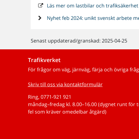
Läs mer om lastbilar och trafiksäkerhet
Nyhet feb 2024: unikt svenskt arbete med 
Senast uppdaterad/granskad: 2025-04-25
Trafikverket
För frågor om väg, järnväg, färja och övriga fråg
Skriv till oss via kontaktformulär
Ring, 0771-921 921
måndag–fredag kl. 8.00–16.00 (dygnet runt för 
fel som kräver omedelbar åtgärd)