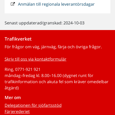
Anmälan till regionala leverantörsdagar
Senast uppdaterad/granskad: 2024-10-03
Trafikverket
För frågor om väg, järnväg, färja och övriga frågor.
Skriv till oss via kontaktformulär
Ring, 0771-921 921
måndag–fredag kl. 8.00–16.00 (dygnet runt för
trafikinformation och akuta fel som kräver omedelbar
åtgärd)
Mer om
Delegationen för sjöfartsstöd
Färjerederiet