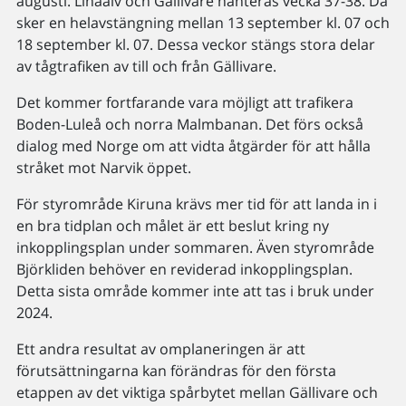
augusti. Linaälv och Gällivare hanteras vecka 37-38. Då
sker en helavstängning mellan 13 september kl. 07 och
18 september kl. 07. Dessa veckor stängs stora delar
av tågtrafiken av till och från Gällivare.
Det kommer fortfarande vara möjligt att trafikera
Boden-Luleå och norra Malmbanan. Det förs också
dialog med Norge om att vidta åtgärder för att hålla
stråket mot Narvik öppet.
För styrområde Kiruna krävs mer tid för att landa in i
en bra tidplan och målet är ett beslut kring ny
inkopplingsplan under sommaren. Även styrområde
Björkliden behöver en reviderad inkopplingsplan.
Detta sista område kommer inte att tas i bruk under
2024.
Ett andra resultat av omplaneringen är att
förutsättningarna kan förändras för den första
etappen av det viktiga spårbytet mellan Gällivare och