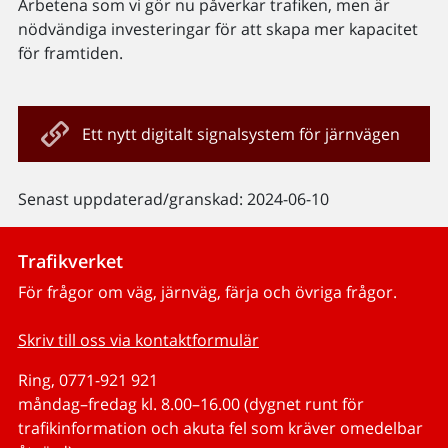
Arbetena som vi gör nu påverkar trafiken, men är
nödvändiga investeringar för att skapa mer kapacitet
för framtiden.
Ett nytt digitalt signalsystem för järnvägen
Senast uppdaterad/granskad: 2024-06-10
Trafikverket
För frågor om väg, järnväg, färja och övriga frågor.
Skriv till oss via kontaktformulär
Ring, 0771-921 921
måndag–fredag kl. 8.00–16.00 (dygnet runt för
trafikinformation och akuta fel som kräver omedelbar