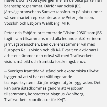
nätverk och skapa synergier mellan de olika parterna i
branschprogrammet. Därför var också JBS,
Järnvägsbranschens Samverkansforum på plats under
vårseminariet, representerade av Peter Johnsson,
Vossloh och Esbjörn Wahlberg, MTR.
Peter och Esbjörn presenterade ”Vision 2050” som JBS
tagit fram tillsammans med alla ledande aktörer inom
järnvägsbranschen. Den överensstämmer väl med
Europe’s Rail:s vision och då KAJT varit en aktiv part i
arbetet stämmer den också väl med Trafikverkets
vision, målbild och framtida forskningsbehov.
─ Sveriges framtida välstånd och ekonomiska tillväxt
bygger på att vi har ett välfungerande
transportsystem, där järnvägen utgör ryggraden. Det
kan bara åstadkommas genom att vi jobbar
tillsammans, konstaterar Magnus Wahlborg,
Trafikverkets koordinator för KAJT.