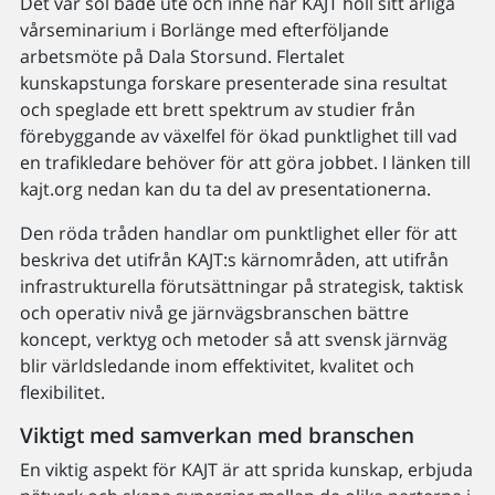
Det var sol både ute och inne när KAJT höll sitt årliga
vårseminarium i Borlänge med efterföljande
arbetsmöte på Dala Storsund. Flertalet
kunskapstunga forskare presenterade sina resultat
och speglade ett brett spektrum av studier från
förebyggande av växelfel för ökad punktlighet till vad
en trafikledare behöver för att göra jobbet. I länken till
kajt.org nedan kan du ta del av presentationerna.
Den röda tråden handlar om punktlighet eller för att
beskriva det utifrån KAJT:s kärnområden, att utifrån
infrastrukturella förutsättningar på strategisk, taktisk
och operativ nivå ge järnvägsbranschen bättre
koncept, verktyg och metoder så att svensk järnväg
blir världsledande inom effektivitet, kvalitet och
flexibilitet.
Viktigt med samverkan med branschen
En viktig aspekt för KAJT är att sprida kunskap, erbjuda