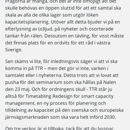
Frågorna är många, och det är inte omöjligt att det
skulle behövas en öppen sluttid för att ett samtal ska
skala av alla de olika lager som utgör löken
kapacitetsplanering. Utöver allt detta bjuder vi på en
efterlysning av (o)ljud, på nyheter och osorterade
tankar från rälen. Dessutom en tävling, för visst måste
det finnas plats för en ordvits för ett råd i västra
Sverige.
Sen skäms vi lite, för inledningsvis säger vi att vi ska
komma in på TTR – men det gör vi inte, varken i
samtalet eller i nyheterna. Detta trots att vi lovat att
pusha för det seminarium som ska hållas på Nalen
den 23 maj. Och för ordningens skull - TTR står ju
alltså för Timetabling Redesign for smart capacity
management, en ny process för planering och
tilldelning av kapacitet på den svenska och europeiska
järnvägsmarknaden som ska vara helt införd 2030.
Om tre veckor är vi tillbaka, tack för att du lyssnar.