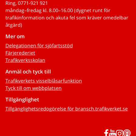
Ring, 0771-921 921
måndag–fredag kl. 8.00–16.00 (dygnet runt för
trafikinformation och akuta fel som kräver omedelbar
åtgärd)
Mer om
Delegationen för sjöfartsstöd
Färjerederiet
Trafikverksskolan
Anmäl och tyck till
Trafikverkets visselblåsarfunktion
Tyck till om webbplatsen
Tillgänglighet
Tillgänglighetsredogörelse för bransch.trafikverket.se
Facebook
YouTub
Inst
P