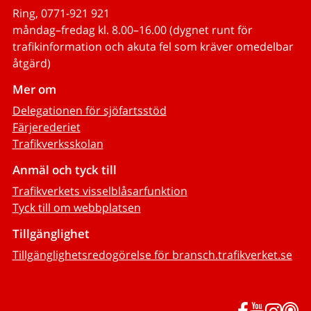
Ring, 0771-921 921
måndag–fredag kl. 8.00–16.00 (dygnet runt för
trafikinformation och akuta fel som kräver omedelbar
åtgärd)
Mer om
Delegationen för sjöfartsstöd
Färjerederiet
Trafikverksskolan
Anmäl och tyck till
Trafikverkets visselblåsarfunktion
Tyck till om webbplatsen
Tillgänglighet
Tillgänglighetsredogörelse för bransch.trafikverket.se
Facebook
YouTub
Inst
P