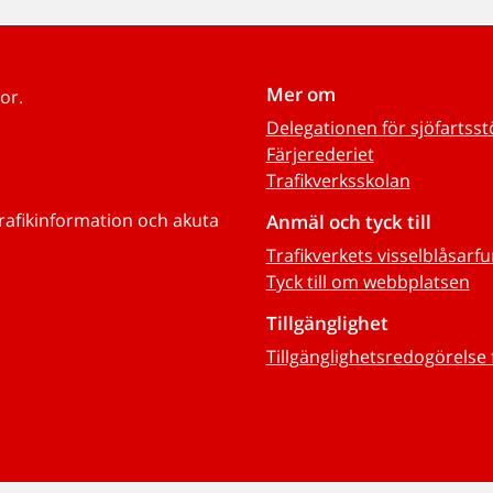
Mer om
or.
Delegationen för sjöfartss
Färjerederiet
Trafikverksskolan
trafikinformation och akuta
Anmäl och tyck till
Trafikverkets visselblåsarf
Tyck till om webbplatsen
Tillgänglighet
Tillgänglighetsredogörelse 