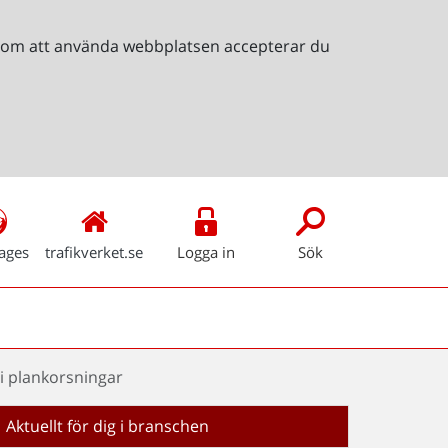
Genom att använda webbplatsen accepterar du
ages
trafikverket.se
Logga in
Sök
i plankorsningar
Aktuellt för dig i branschen