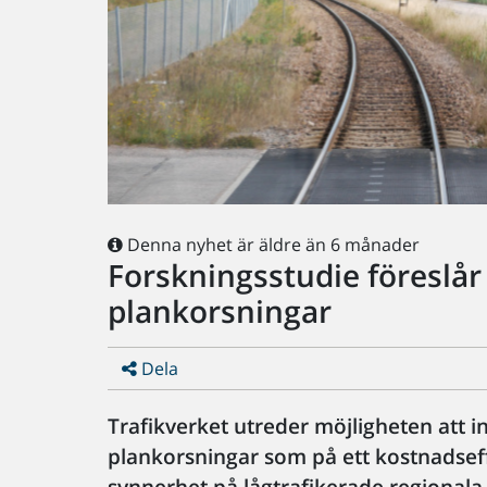
Denna nyhet är äldre än 6 månader
Forskningsstudie föreslå
plankorsningar
Dela
Trafikverket utreder möjligheten att 
plankorsningar som på ett kostnadseffe
synnerhet på lågtrafikerade regionala