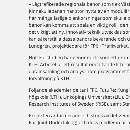
– Lågtrafikerade regionala banor som t ex Vä
Kinnekullebanan har stor nytta av en modulär
har många farliga plankorsningar som skulle 
banor kan komma att spela en viktig roll i den
det viktigt att ny, innovativ teknik utvecklas s
kan säkerställa dessa banors bevarande och u
Lundgren, projektledare för FP6 i Trafikverket.
Not: Förstudien har genomförts som ett exa
KTH. Arbetet är ett resultat omfattande littera
datainsamling och analys inom programmet för
förvaltning på KTH.
Följande akademier deltar i FP6, FutuRe: Kung
högskola (LTH), Linköpings Universitet (LiU)
Research Institutes of Sweden (RISE), samt Sta
Projekten är formerade och stöds av det gem
Rail Joint Undertaking) och dess medlemmar m