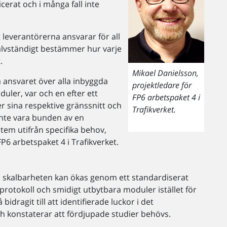
erat och i många fall inte
 leverantörerna ansvarar för all
jälvständigt bestämmer hur varje
.
Mikael Danielsson,
 ha ansvaret över alla inbyggda
projektledare för
duler, var och en efter ett
FP6 arbetspaket 4 i
r sina respektive gränssnitt och
Trafikverket.
inte vara bunden av en
stem utifrån specifika behov,
P6 arbetspaket 4 i Trafikverket.
ch skalbarheten kan ökas genom ett standardiserat
tokoll och smidigt utbytbara moduler istället för
idragit till att identifierade luckor i det
ch konstaterar att fördjupade studier behövs.