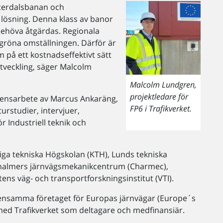
sterdalsbanan och
 lösning. Denna klass av banor
behöva åtgärdas. Regionala
 gröna omställningen. Därför är
om på ett kostnadseffektivt sätt
tveckling, säger Malcolm
Malcolm Lundgren,
projektledare för
mensarbete av Marcus Ankaräng,
FP6 i Trafikverket.
turstudier, intervjuer,
 Industriell teknik och
liga tekniska Högskolan (KTH), Lunds tekniska
, Chalmers järnvägsmekanikcentrum (Charmec),
tens väg- och transportforskningsinstitut (VTI).
ensamma företaget för Europas järnvägar (Europe´s
ed Trafikverket som deltagare och medfinansiär.