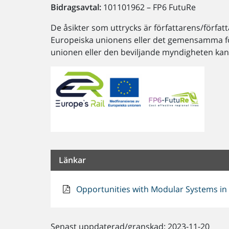
Bidragsavtal:
101101962 – FP6 FutuRe
De åsikter som uttrycks är författarens/förfat
Europeiska unionens eller det gemensamma fö
unionen eller den beviljande myndigheten kan 
Länkar
Opportunities with Modular Systems in 
Senast uppdaterad/granskad: 2023-11-20