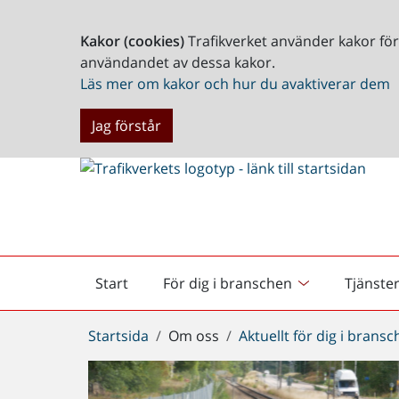
Kakor (cookies)
Trafikverket använder kakor fö
användandet av dessa kakor.
Läs mer om kakor och hur du avaktiverar dem
Jag förstår
Start
För dig i branschen
Tjänste
Startsida
Du
Startsida
Om oss
Aktuellt för dig i brans
är
här: