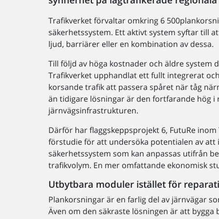
Trafikverket förvaltar omkring 6 500plankorsni
säkerhetssystem. Ett aktivt system syftar til
ljud, barriärer eller en kombination av dessa.
Till följd av höga kostnader och äldre system d
Trafikverket upphandlat ett fullt integrerat 
korsande trafik att passera spåret när tåg när
än tidigare lösningar är den fortfarande hög i r
järnvägsinfrastrukturen.
Därför har flaggskeppsprojekt 6, FutuRe inom 
förstudie för att undersöka potentialen av at
säkerhetssystem som kan anpassas utifrån beh
trafikvolym. En mer omfattande ekonomisk stu
Utbytbara moduler istället för reparat
Plankorsningar är en farlig del av järnvägar so
Även om den säkraste lösningen är att bygga b