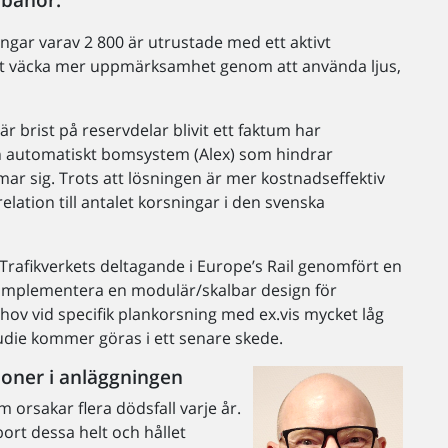
ngar varav 2 800 är utrustade med ett aktivt
l att väcka mer uppmärksamhet genom att använda ljus,
är brist på reservdelar blivit ett faktum har
och automatiskt bomsystem (Alex) som hindrar
mar sig. Trots att lösningen är mer kostnadseffektiv
elation till antalet korsningar i den svenska
Trafikverkets deltagande i Europe’s Rail genomfört en
t implementera en modulär/skalbar design för
ov vid specifik plankorsning med ex.vis mycket låg
die kommer göras i ett senare skede.
ioner i anläggningen
m orsakar flera dödsfall varje år.
ort dessa helt och hållet