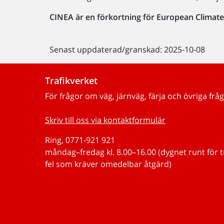
CINEA är en förkortning för European Climat
Senast uppdaterad/granskad: 2025-10-08
Trafikverket
För frågor om väg, järnväg, färja och övriga fråg
Skriv till oss via kontaktformulär
Ring, 0771-921 921
måndag–fredag kl. 8.00–16.00 (dygnet runt för 
fel som kräver omedelbar åtgärd)