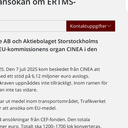
 ansökan om ERTMS-
Kontaktuppgifter
ce AB och Aktiebolaget Storstockholms
rån EU-kommissionens organ CINEA i den
5. Den 7 juli 2025 kom beskedet från CINEA att
d ett stöd på 6,12 miljoner euro avslogs.
kraven uppnåddes inte tillräckligt. Inom ramen för
n inte tas vidare.
ar ut medel inom transportområdet, Trafikverket
r att ansöka om EU-medel.
d ansökningar från CEF-fonden. Den totala
ner euro. Totalt ska 1200–1700 lok konverteras.