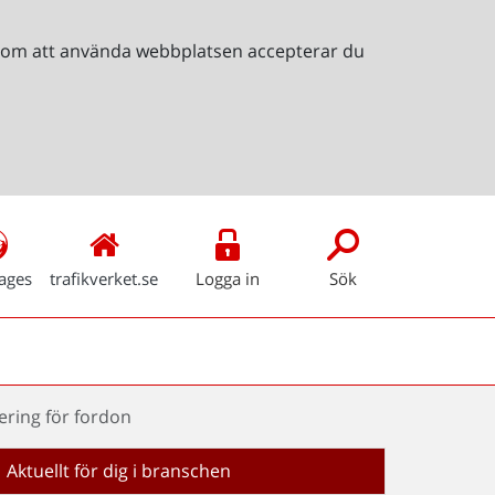
Genom att använda webbplatsen accepterar du
ages
trafikverket.se
Logga in
Sök
ring för fordon
Aktuellt för dig i branschen