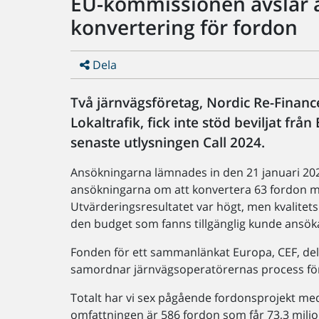
EU-kommissionen avslår
konvertering för fordon
Dela
Två järnvägsföretag, Nordic Re-Finan
Lokaltrafik, fick inte stöd beviljat f
senaste utlysningen Call 2024.
Ansökningarna lämnades in den 21 januari 202
ansökningarna om att konvertera 63 fordon me
Utvärderingsresultatet var högt, men kvalitets
den budget som fanns tillgänglig kunde ansöka
Fonden för ett sammanlänkat Europa, CEF, del
samordnar järnvägsoperatörernas process fö
Totalt har vi sex pågående fordonsprojekt me
omfattningen är 586 fordon som får 73,3 miljo