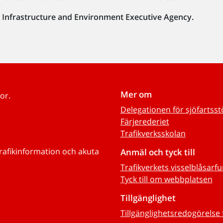
e Infrastructure and Environment Executive Agency.
Mer om
or.
Delegationen för sjöfartss
Färjerederiet
Trafikverksskolan
trafikinformation och akuta
Anmäl och tyck till
Trafikverkets visselblåsarf
Tyck till om webbplatsen
Tillgänglighet
Tillgänglighetsredogörelse 