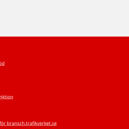
töd
unktion
för bransch.trafikverket.se