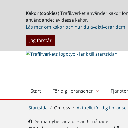
Kakor (cookies)
Trafikverket använder kakor fö
användandet av dessa kakor.
Läs mer om kakor och hur du avaktiverar dem
Jag förstår
Start
För dig i branschen
Tjänste
Startsida
Du
Startsida
Om oss
Aktuellt för dig i brans
är
här:
Denna nyhet är äldre än 6 månader