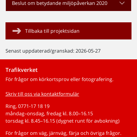
Beslut om betydande miljöpåverkan 2020
Tillbaka till projektsidan
Senast uppdaterad/granskad: 2026-05-27
Trafikverket
För frågor om körkortsprov eller fotografering.
Skriv till oss via kontaktformulär
Ring, 0771-17 18 19
måndag–onsdag, fredag kl. 8.00–16.15
torsdag kl. 8.45–16.15 (dygnet runt för avbokning)
För frågor om väg, järnväg, färja och övriga frågor.