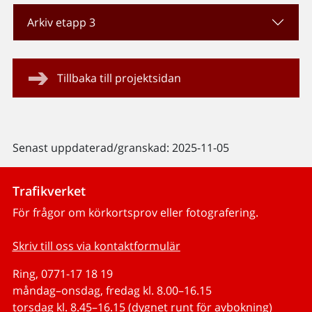
Arkiv etapp 3
Tillbaka till projektsidan
Senast uppdaterad/granskad: 2025-11-05
Trafikverket
För frågor om körkortsprov eller fotografering.
Skriv till oss via kontaktformulär
Ring, 0771-17 18 19
måndag–onsdag, fredag kl. 8.00–16.15
torsdag kl. 8.45–16.15 (dygnet runt för avbokning)