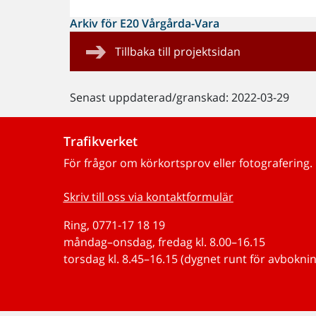
Arkiv för E20 Vårgårda-Vara
Tillbaka till projektsidan
Senast uppdaterad/granskad: 2022-03-29
Trafikverket
För frågor om körkortsprov eller fotografering.
Skriv till oss via kontaktformulär
Ring, 0771-17 18 19
måndag–onsdag, fredag kl. 8.00–16.15
torsdag kl. 8.45–16.15 (dygnet runt för avboknin