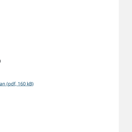
a
n (pdf, 160 kB)