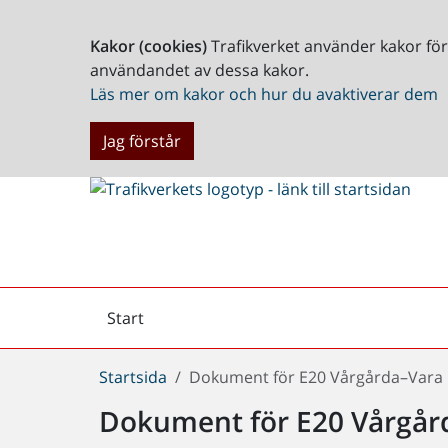
Kakor (cookies)
Trafikverket använder kakor fö
användandet av dessa kakor.
Läs mer om kakor och hur du avaktiverar dem
Jag förstår
Start
Arkiv
Du
Startsida
Dokument för E20 Vårgårda–Vara
är
Dokument för E20 Vårgår
här: