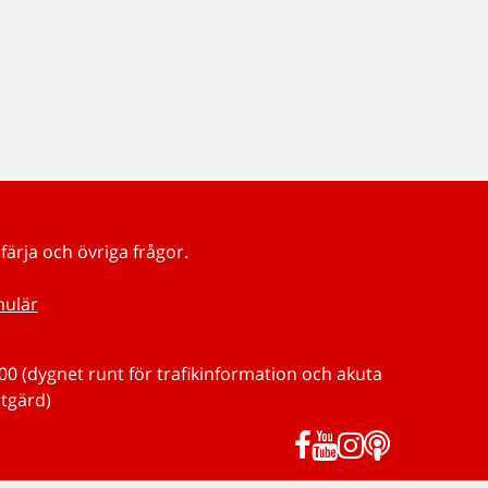
färja och övriga frågor.
mulär
0 (dygnet runt för trafikinformation och akuta
tgärd)
Facebook
YouTube
Instagram
Podd