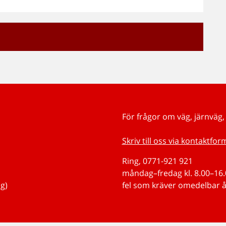
För frågor om väg, järnväg, 
Skriv till oss via kontaktfor
Ring, 0771-921 921
måndag–fredag kl. 8.00–16.0
g)
fel som kräver omedelbar å