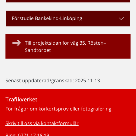
Förstudie Bankekind-Linköping
Till projektsidan för väg 35, Rösten–
Sandtorpet
Senast uppdaterad/granskad: 2025-11-13
Trafikverket
För frågor om körkortsprov eller fotografering.
Skriv till oss via kontaktformulär
Ring, 0771-17 18 19