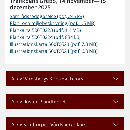
Trafikplats Grebo, 14 november—15
december 2025
Samrådsredogörelse (pdf, 245 kB)
Plan- och miljöbeskrivning (pdf, 1,6 MB)
Plankarta 500T0223 (pdf, 1,4 MB)
Plankarta 500T0224 (pdf, 884 kB)
Illustrationskarta 500T0523 (pdf, 7,3 MB)
Illustrationskarta 500T0524 (pdf, 6,8 MB)
Arkiv Vårdsbergs Kors-Hackefors
Arkiv Rösten–Sandtorpet
Arkiv Sandtorpet–Vårdsbergs kors