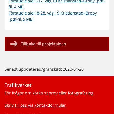
Förstudie sid 1-17, väg 19 Kristianstad–Broby (pdf-
fil, 4 MB)
Förstudie sid 18-28, väg 19 Kristianstad–Broby
(pdf-fil, 5 MB)
Tillbaka till projektsidan
Senast uppdaterad/granskad: 2020-04-20
Trafikverket
För frågor om körkortsprov eller fotografering.
Skriv till oss via kontaktformulär