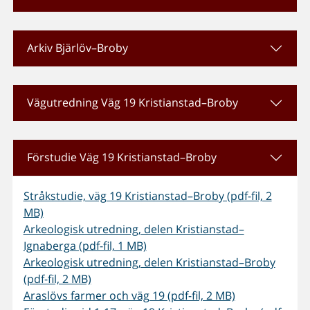
Arkiv Bjärlöv–Broby
Vägutredning Väg 19 Kristianstad–Broby
Förstudie Väg 19 Kristianstad–Broby
Stråkstudie, väg 19 Kristianstad–Broby (pdf-fil, 2
MB)
Arkeologisk utredning, delen Kristianstad–
Ignaberga (pdf-fil, 1 MB)
Arkeologisk utredning, delen Kristianstad–Broby
(pdf-fil, 2 MB)
Araslövs farmer och väg 19 (pdf-fil, 2 MB)