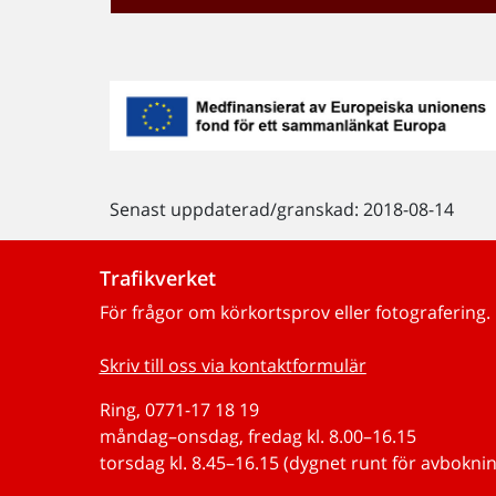
Senast uppdaterad/granskad: 2018-08-14
Trafikverket
För frågor om körkortsprov eller fotografering.
Skriv till oss via kontaktformulär
Ring, 0771-17 18 19
måndag–onsdag, fredag kl. 8.00–16.15
torsdag kl. 8.45–16.15 (dygnet runt för avboknin