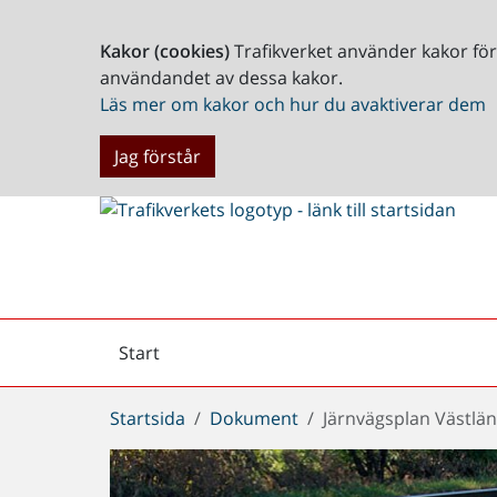
Kakor (cookies)
Trafikverket använder kakor fö
användandet av dessa kakor.
Läs mer om kakor och hur du avaktiverar dem
Jag förstår
Start
Arkiv
Du
Startsida
Dokument
Järnvägsplan Västlä
är
här: