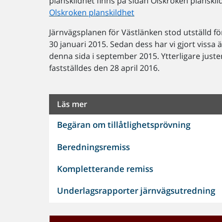
planskildhet finns på sidan Olskroken planskil
Olskroken planskildhet
Järnvägsplanen för Västlänken stod utställd 
30 januari 2015. Sedan dess har vi gjort viss
denna sida i september 2015. Ytterligare jus
fastställdes den 28 april 2016.
Läs mer
Begäran om tillåtlighetsprövning
Beredningsremiss
Kompletterande remiss
Underlagsrapporter järnvägsutredning