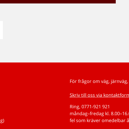
För frågor om väg, järnväg, 
Skriv till oss via kontaktfor
Ring, 0771-921 921
måndag–fredag kl. 8.00–16.0
g)
fel som kräver omedelbar å