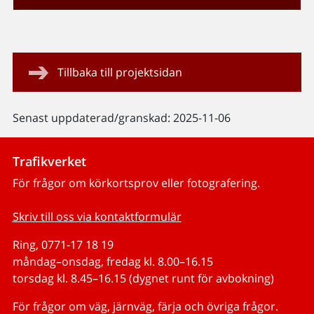
Tillbaka till projektsidan
Senast uppdaterad/granskad: 2025-11-06
Trafikverket
För frågor om körkortsprov eller fotografering.
Skriv till oss via kontaktformulär
Ring, 0771-17 18 19
måndag–onsdag, fredag kl. 8.00–16.15
torsdag kl. 8.45–16.15 (dygnet runt för avbokning)
För frågor om väg, järnväg, färja och övriga frågor.