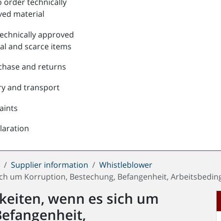
 order technically
ed material
echnically approved
al and scarce items
chase and returns
ry and transport
aints
laration
t
Supplier information
Whistleblower
ich um Korruption, Bestechung, Befangenheit, Arbeitsbedin
keiten, wenn es sich um
Befangenheit,