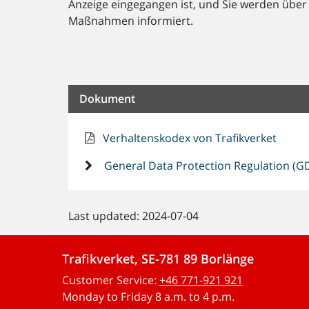
Anzeige eingegangen ist, und Sie werden über
Maßnahmen informiert.
Dokument
Verhaltenskodex von Trafikverket
General Data Protection Regulation (G
Last updated: 2024-07-04
Trafikverket, SE-781 89 Borlänge
Customer Service:
+46 771-921 921
Monday to Friday 8 a.m. to 4 p.m.