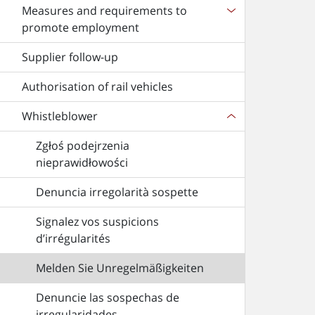
Measures and requirements to
promote employment
Supplier follow-up
Authorisation of rail vehicles
Whistleblower
Zgłoś podejrzenia
nieprawidłowości
Denuncia irregolarità sospette
Signalez vos suspicions
d’irrégularités
Melden Sie Unregelmäßigkeiten
Denuncie las sospechas de
irregularidades