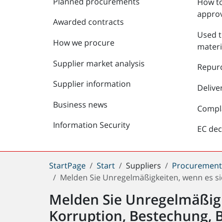
Planned procurements
How to
approv
Awarded contracts
Used t
How we procure
materi
Supplier market analysis
Repur
Supplier information
Delive
Business news
Compl
Information Security
EC dec
You
StartPage
Start
Suppliers
Procuremen
are
Melden Sie Unregelmäßigkeiten, wenn es s
here:
Melden Sie Unregelmäßig
Korruption, Bestechung, 