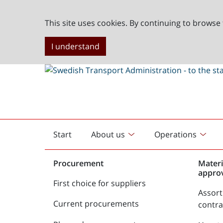
This site uses cookies. By continuing to browse 
I understand
Start
About us
Operations
English
start
Procurement
Materi
appro
First choice for suppliers
Assor
Current procurements
contr